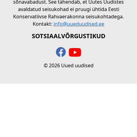
sõnavabadust. See tähendab, et Uutes Uudistes
avaldatud seisukohad ei pruugi ühtida Eesti
Konservatiivse Rahvaerakonna seisukohtadega.
Kontakt:
info@uueduudised.ee
SOTSIAALVÕRGUSTIKUD
© 2026 Uued uudised