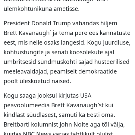
ülemkohtunikuna ametisse.
President Donald Trump vabandas hiljem
Brett Kavanaugh` ja tema pere ees kannatuste
eest, mis neile osaks langesid. Kogu juurdluse,
kohtuistungite ja senati koosolekute ajal
ümbritsesid sündmuskohti sajad hüsteerilised
meeleavaldajad, peamiselt demokraatide
poolt ülesköetud naised.
Kogu saaga jooksul kirjutas USA
peavoolumeedia Brett Kavanaugh`st kui
kindlast süüdlasest, samuti ka Eesti oma.
Breitbarti kolumnist John Nolte aga tõi välja,
kuidas NBC News varjas tahtlikult olulist