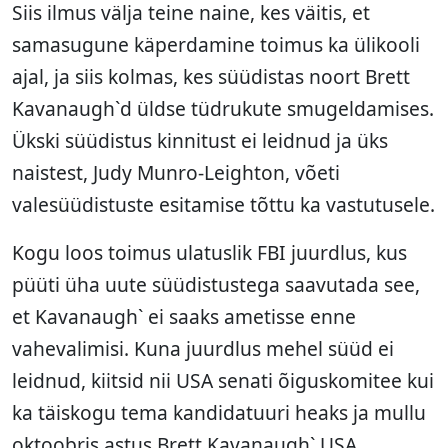
Siis ilmus välja teine naine, kes väitis, et
samasugune käperdamine toimus ka ülikooli
ajal, ja siis kolmas, kes süüdistas noort Brett
Kavanaugh`d üldse tüdrukute smugeldamises.
Ükski süüdistus kinnitust ei leidnud ja üks
naistest, Judy Munro-Leighton, võeti
valesüüdistuste esitamise tõttu ka vastutusele.
Kogu loos toimus ulatuslik FBI juurdlus, kus
püüti üha uute süüdistustega saavutada see,
et Kavanaugh` ei saaks ametisse enne
vahevalimisi. Kuna juurdlus mehel süüd ei
leidnud, kiitsid nii USA senati õiguskomitee kui
ka täiskogu tema kandidatuuri heaks ja mullu
oktoobris astus Brett Kavanaugh` USA