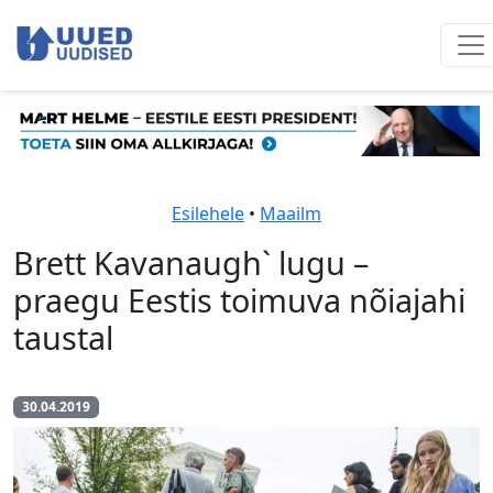
Esilehele
•
Maailm
Brett Kavanaugh` lugu –
praegu Eestis toimuva nõiajahi
taustal
30.04.2019