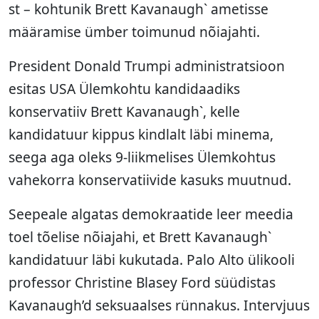
st – kohtunik Brett Kavanaugh` ametisse
määramise ümber toimunud nõiajahti.
President Donald Trumpi administratsioon
esitas USA Ülemkohtu kandidaadiks
konservatiiv Brett Kavanaugh`, kelle
kandidatuur kippus kindlalt läbi minema,
seega aga oleks 9-liikmelises Ülemkohtus
vahekorra konservatiivide kasuks muutnud.
Seepeale algatas demokraatide leer meedia
toel tõelise nõiajahi, et Brett Kavanaugh`
kandidatuur läbi kukutada. Palo Alto ülikooli
professor Christine Blasey Ford süüdistas
Kavanaugh’d seksuaalses rünnakus. Intervjuus