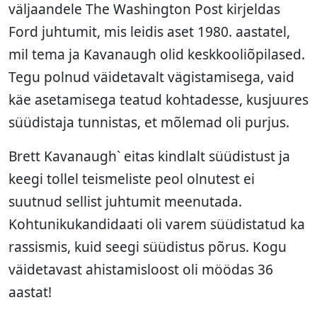
väljaandele The Washington Post kirjeldas
Ford juhtumit, mis leidis aset 1980. aastatel,
mil tema ja Kavanaugh olid keskkooliõpilased.
Tegu polnud väidetavalt vägistamisega, vaid
käe asetamisega teatud kohtadesse, kusjuures
süüdistaja tunnistas, et mõlemad oli purjus.
Brett Kavanaugh` eitas kindlalt süüdistust ja
keegi tollel teismeliste peol olnutest ei
suutnud sellist juhtumit meenutada.
Kohtunikukandidaati oli varem süüdistatud ka
rassismis, kuid seegi süüdistus põrus. Kogu
väidetavast ahistamisloost oli möödas 36
aastat!