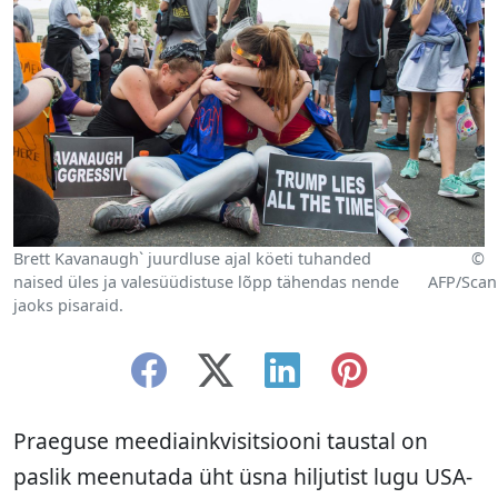
Brett Kavanaugh` juurdluse ajal köeti tuhanded
©
naised üles ja valesüüdistuse lõpp tähendas nende
AFP/Scan
jaoks pisaraid.
Praeguse meediainkvisitsiooni taustal on
paslik meenutada üht üsna hiljutist lugu USA-