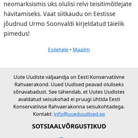
neomarksismis üks olulisi relvi teisitimõtlejate
hävitamiseks. Vaat siitkaudu on Eestisse
jõudnud Urmo Soonvaldi kirjeldatud täielik
pimedus!
Esilehele
•
Maailm
Uute Uudiste väljaandja on Eesti Konservatiivne
Rahvaerakond. Uued Uudised peavad oluliseks
sõnavabadust. See tähendab, et Uutes Uudistes
avaldatud seisukohad ei pruugi ühtida Eesti
Konservatiivse Rahvaerakonna seisukohtadega.
Kontakt:
info@uueduudised.ee
SOTSIAALVÕRGUSTIKUD