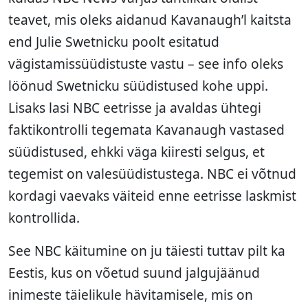
teavet, mis oleks aidanud Kavanaugh’l kaitsta
end Julie Swetnicku poolt esitatud
vägistamissüüdistuste vastu – see info oleks
löönud Swetnicku süüdistused kohe uppi.
Lisaks lasi NBC eetrisse ja avaldas ühtegi
faktikontrolli tegemata Kavanaugh vastased
süüdistused, ehkki väga kiiresti selgus, et
tegemist on valesüüdistustega. NBC ei võtnud
kordagi vaevaks väiteid enne eetrisse laskmist
kontrollida.
See NBC käitumine on ju täiesti tuttav pilt ka
Eestis, kus on võetud suund jalgujäänud
inimeste täielikule hävitamisele, mis on