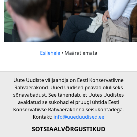
Esilehele
• Määratlemata
Uute Uudiste väljaandja on Eesti Konservatiivne
Rahvaerakond. Uued Uudised peavad oluliseks
sõnavabadust. See tähendab, et Uutes Uudistes
avaldatud seisukohad ei pruugi ühtida Eesti
Konservatiivse Rahvaerakonna seisukohtadega.
Kontakt:
info@uueduudised.ee
SOTSIAALVÕRGUSTIKUD