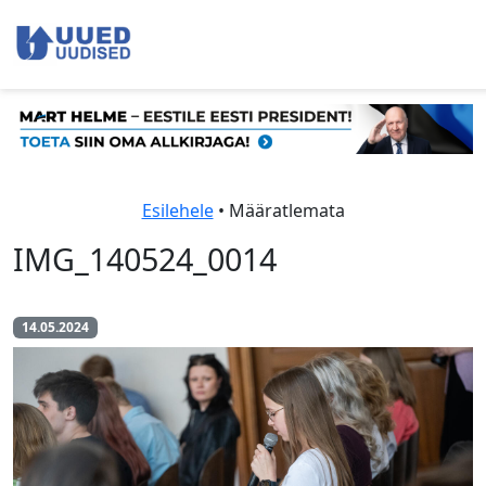
Esilehele
• Määratlemata
IMG_140524_0014
14.05.2024