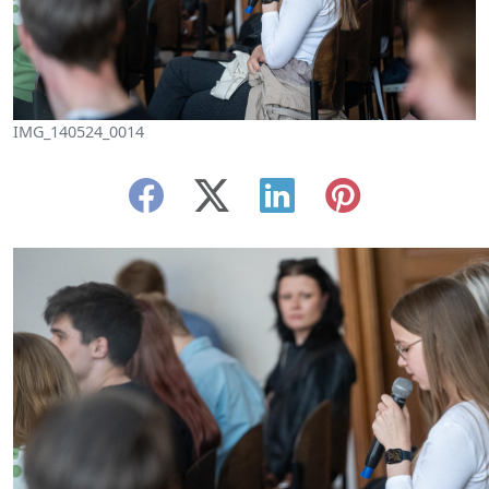
IMG_140524_0014