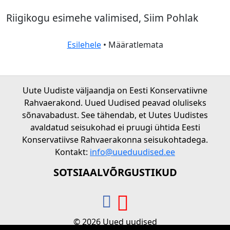
Riigikogu esimehe valimised, Siim Pohlak
Esilehele
• Määratlemata
Uute Uudiste väljaandja on Eesti Konservatiivne
Rahvaerakond. Uued Uudised peavad oluliseks
sõnavabadust. See tähendab, et Uutes Uudistes
avaldatud seisukohad ei pruugi ühtida Eesti
Konservatiivse Rahvaerakonna seisukohtadega.
Kontakt:
info@uueduudised.ee
SOTSIAALVÕRGUSTIKUD
© 2026 Uued uudised