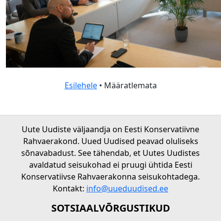
Esilehele
• Määratlemata
Uute Uudiste väljaandja on Eesti Konservatiivne
Rahvaerakond. Uued Uudised peavad oluliseks
sõnavabadust. See tähendab, et Uutes Uudistes
avaldatud seisukohad ei pruugi ühtida Eesti
Konservatiivse Rahvaerakonna seisukohtadega.
Kontakt:
info@uueduudised.ee
SOTSIAALVÕRGUSTIKUD