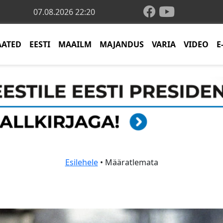
07.08.2026 22:20
AATED
EESTI
MAAILM
MAJANDUS
VARIA
VIDEO
E
Esilehele
• Määratlemata