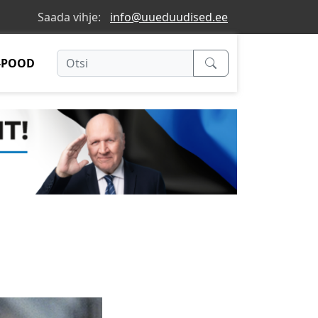
Saada vihje:
info@uueduudised.ee
-POOD