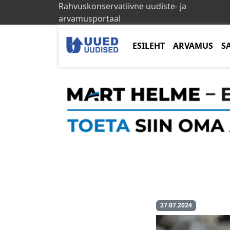
Rahvuskonservatiivne uudiste- ja
arvamusportaal
ESILEHT
ARVAMUS
S
27.07.2024