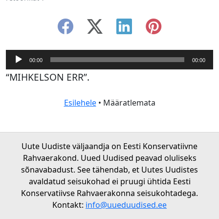
Audioesitaja
00:00
00:00
“MIHKELSON ERR”.
Esilehele
• Määratlemata
Uute Uudiste väljaandja on Eesti Konservatiivne
Rahvaerakond. Uued Uudised peavad oluliseks
sõnavabadust. See tähendab, et Uutes Uudistes
avaldatud seisukohad ei pruugi ühtida Eesti
Konservatiivse Rahvaerakonna seisukohtadega.
Kontakt:
info@uueduudised.ee