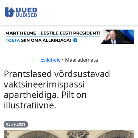
Esilehele
• Määratlemata
Prantslased võrdsustavad
vaktsineerimispassi
apartheidiga. Pilt on
illustratiivne.
03.09.2021