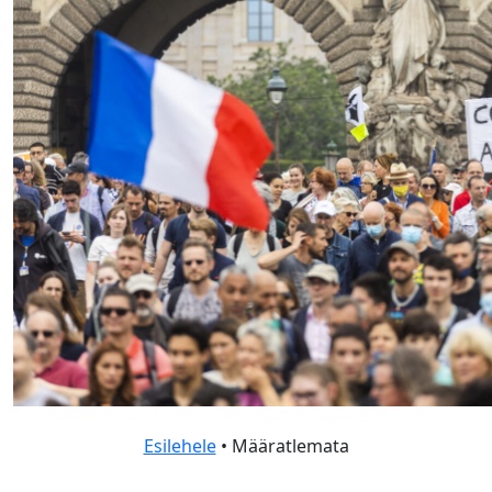
Esilehele
• Määratlemata