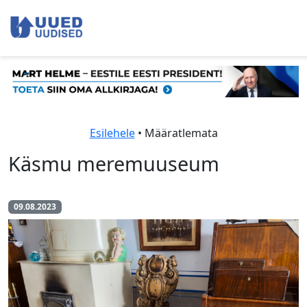
Esilehele
• Määratlemata
Käsmu meremuuseum
09.08.2023