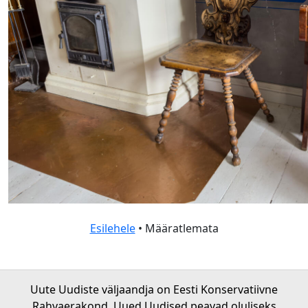
Esilehele
• Määratlemata
Uute Uudiste väljaandja on Eesti Konservatiivne
Rahvaerakond. Uued Uudised peavad oluliseks