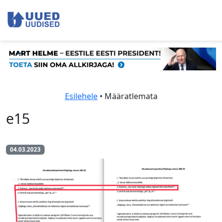
Esilehele
• Määratlemata
e15
04.03.2023