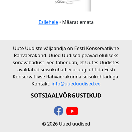
Esilehele
• Määratlemata
Uute Uudiste väljaandja on Eesti Konservatiivne
Rahvaerakond. Uued Uudised peavad oluliseks
sõnavabadust. See tähendab, et Uutes Uudistes
avaldatud seisukohad ei pruugi ühtida Eesti
Konservatiivse Rahvaerakonna seisukohtadega.
Kontakt:
info@uueduudised.ee
SOTSIAALVÕRGUSTIKUD
© 2026 Uued uudised