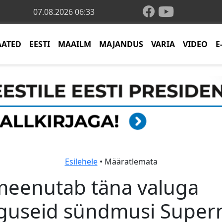
07.08.2026 06:33
AATED
EESTI
MAAILM
MAJANDUS
VARIA
VIDEO
E
Esilehele
• Määratlemata
 meenutab täna valuga
aguseid sündmusi Super