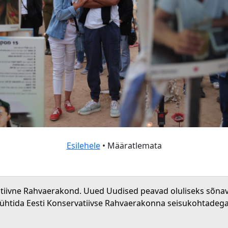
Esilehele
• Määratlemata
atiivne Rahvaerakond. Uued Uudised peavad oluliseks sõna
 ühtida Eesti Konservatiivse Rahvaerakonna seisukohtadega