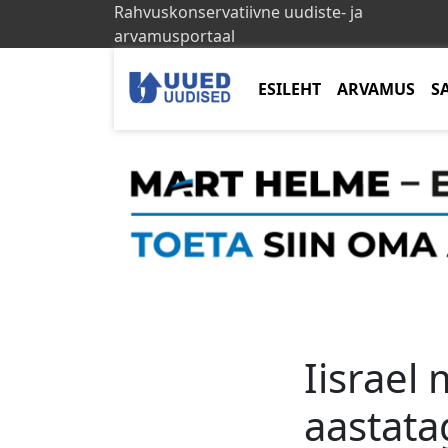
Rahvuskonservatiivne uudiste- ja
arvamusportaal
ESILEHT
ARVAMUS
S
Iisrael
aastat