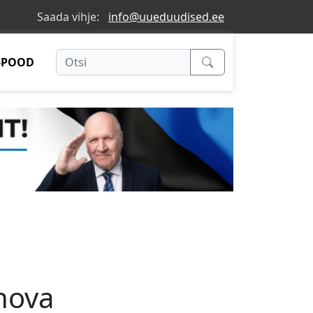
Saada vihje:
info@uueduudised.ee
-POOD
nova