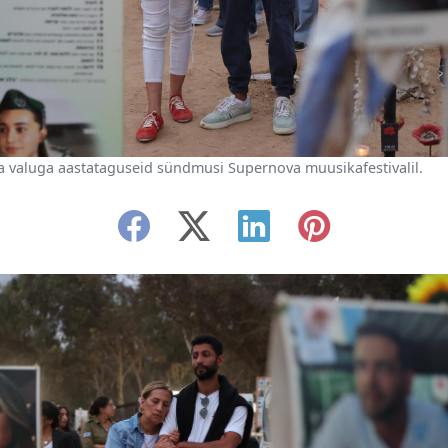
a valuga aastataguseid sündmusi Supernova muusikafestivalil.