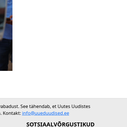
vabadust. See tähendab, et Uutes Uudistes
. Kontakt:
info@uueduudised.ee
SOTSIAALVÕRGUSTIKUD