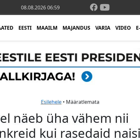
08.08.2026 06:59
AATED
EESTI
MAAILM
MAJANDUS
VARIA
VIDEO
E
Esilehele
• Määratlemata
el näeb üha vähem nii
nkreid kui rasedaid naisi