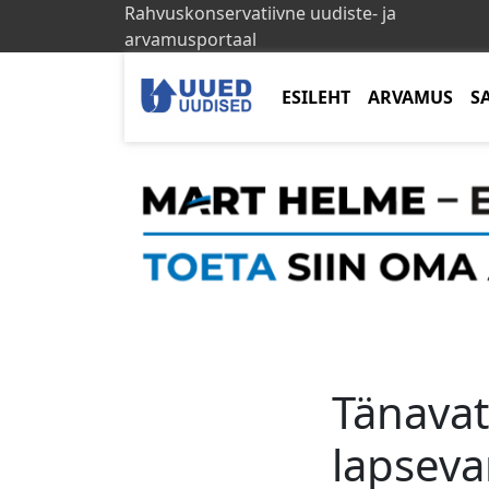
Rahvuskonservatiivne uudiste- ja
arvamusportaal
ESILEHT
ARVAMUS
S
Tänavat
lapseva