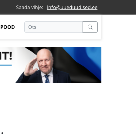
Saada vihje:
info@uueduudised.ee
-POOD
.