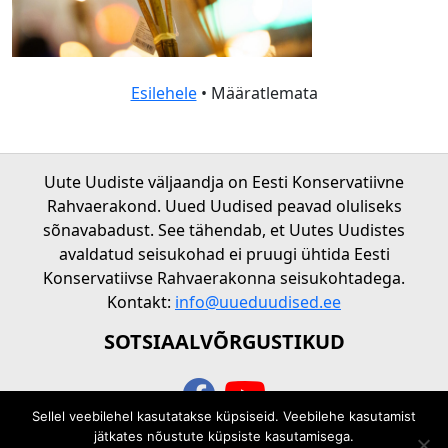
Esilehele
• Määratlemata
Uute Uudiste väljaandja on Eesti Konservatiivne
Rahvaerakond. Uued Uudised peavad oluliseks
sõnavabadust. See tähendab, et Uutes Uudistes
avaldatud seisukohad ei pruugi ühtida Eesti
Konservatiivse Rahvaerakonna seisukohtadega.
Kontakt:
info@uueduudised.ee
SOTSIAALVÕRGUSTIKUD
Sellel veebilehel kasutatakse küpsiseid. Veebilehe kasutamist
© 2026 Uued uudised
jätkates nõustute küpsiste kasutamisega.