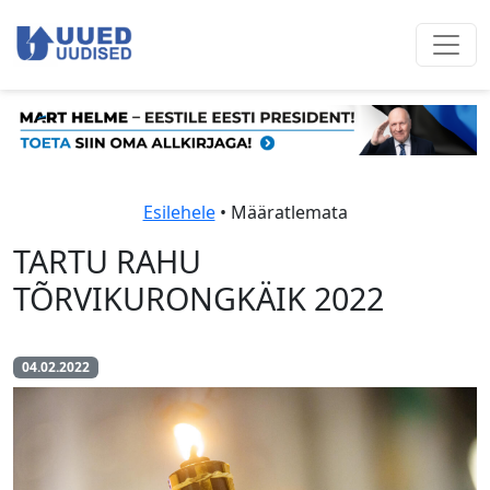
Esilehele
• Määratlemata
TARTU RAHU
TÕRVIKURONGKÄIK 2022
04.02.2022