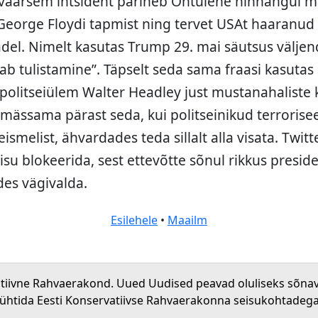
väärsem intsident pärineb Õhtulehe hinnangul ma
eorge Floydi tapmist ning tervet USAt haaranud
del. Nimelt kasutas Trump 29. mai säutsus väljend
ab tulistamine”. Täpselt seda sama fraasi kasutas 
olitseiülem Walter Headley just mustanahaliste k
mässama pärast seda, kui politseinikud terrorisee
ismelist, ähvardades teda sillalt alla visata. Twitt
isu blokeerida, sest ettevõtte sõnul rikkus presid
ades vägivalda.
Esilehele
•
Maailm
atiivne Rahvaerakond. Uued Uudised peavad oluliseks sõna
 ühtida Eesti Konservatiivse Rahvaerakonna seisukohtadega