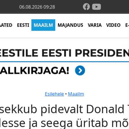
06.08.2026 09:28
AATED
EESTI
MAAILM
MAJANDUS
VARIA
VIDEO
E
Esilehele
•
Maailm
 sekkub pidevalt Donald
esse ja seega üritab mõ