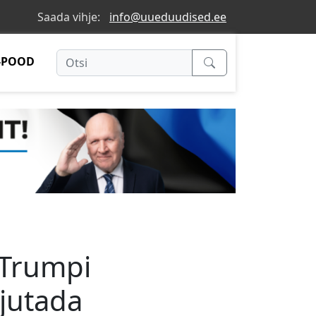
Saada vihje:
info@uueduudised.ee
-POOD
 Trumpi
jutada