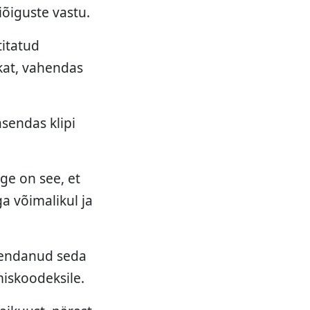
iõiguste vastu.
titatud
ikat, vahendas
asendas klipi
ge on see, et
a võimalikul ja
äiendanud seda
miskoodeksile.