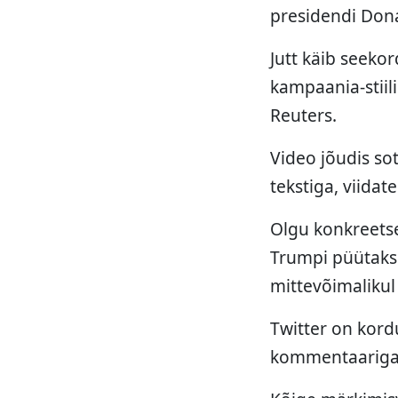
presidendi Dona
Jutt käib seeko
kampaania-stiil
Reuters.
Video jõudis sot
tekstiga, viidat
Olgu konkreetse
Trumpi püütakse
mittevõimalikul
Twitter on kord
kommentaariga, 