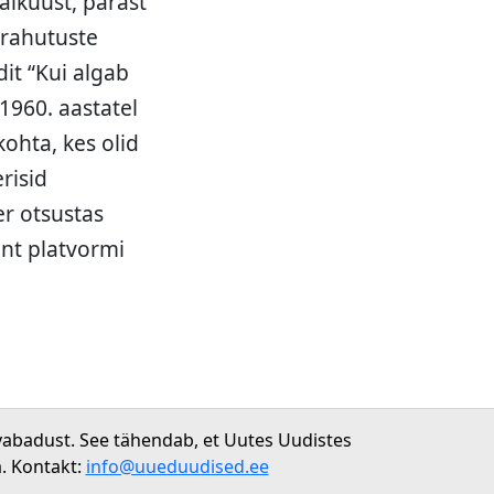
ikuust, pärast
 rahutuste
it “Kui algab
1960. aastatel
ohta, kes olid
risid
er otsustas
ent platvormi
vabadust. See tähendab, et Uutes Uudistes
. Kontakt:
info@uueduudised.ee