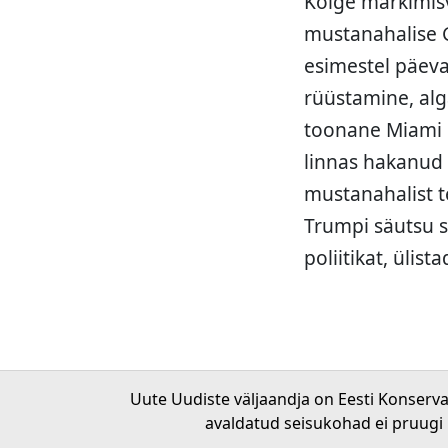
Kõige märkimis
mustanahalise G
esimestel päeva
rüüstamine, alg
toonane Miami p
linnas hakanud 
mustanahalist te
Trumpi säutsu s
poliitikat, ülist
Uute Uudiste väljaandja on Eesti Konserv
avaldatud seisukohad ei pruugi