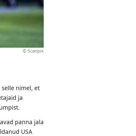
© Scanpix
selle nimel, et
ajaid ja
umpist.
aavad panna jala
maldanud USA