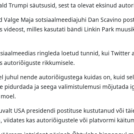
ld Trumpi säutsusid, sest ta olevat eksinud autor
rd Valge Maja sotsiaalmeediajuhi Dan Scavino pos
is videost, milles kasutati bändi Linkin Park muus
siaalmeedias ringleda loetud tunnid, kui Twitter 
es autoriõiguste rikkumisele.
l juhul nende autoriõigustega kuidas on, kuid sel
 pidurdada ja seega valimistulemusi mõjutada ig
 moel.
uvalt USA presidendi postituse kustutanud või t
viidates kas autoriõigustele või platvormi käitu