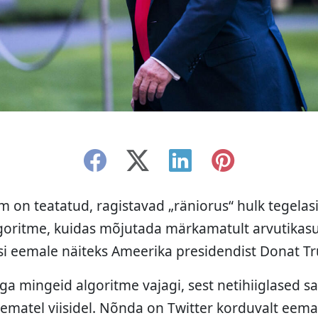
 on teatatud, ragistavad „räniorus“ hulk tegelasi 
goritme, kuidas mõjutada märkamatult arvutikasut
si eemale näiteks Ameerika presidendist Donat Tr
aga mingeid algoritme vajagi, sest netihiiglased s
asematel viisidel. Nõnda on Twitter korduvalt ee