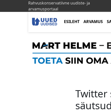
Rahvuskonservatiivne uudiste- ja
arvamusportaal
ESILEHT
ARVAMUS
S
Twitter
säutsud