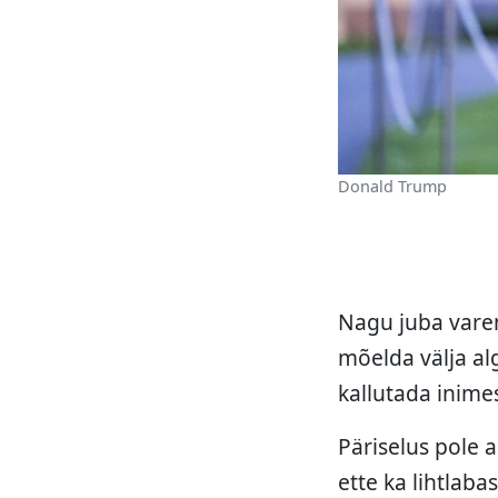
Donald Trump
Nagu juba varem
mõelda välja al
kallutada inime
Päriselus pole 
ette ka lihtlab