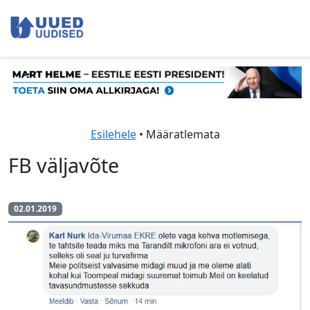
Esilehele
• Määratlemata
FB väljavõte
02.01.2019