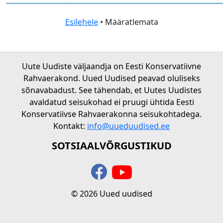
Esilehele
• Määratlemata
Uute Uudiste väljaandja on Eesti Konservatiivne
Rahvaerakond. Uued Uudised peavad oluliseks
sõnavabadust. See tähendab, et Uutes Uudistes
avaldatud seisukohad ei pruugi ühtida Eesti
Konservatiivse Rahvaerakonna seisukohtadega.
Kontakt:
info@uueduudised.ee
SOTSIAALVÕRGUSTIKUD
© 2026 Uued uudised