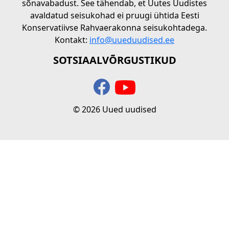
sõnavabadust. See tähendab, et Uutes Uudistes
avaldatud seisukohad ei pruugi ühtida Eesti
Konservatiivse Rahvaerakonna seisukohtadega.
Kontakt:
info@uueduudised.ee
SOTSIAALVÕRGUSTIKUD
© 2026 Uued uudised