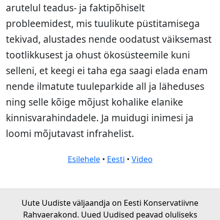
arutelul teadus- ja faktipõhiselt
probleemidest, mis tuulikute püstitamisega
tekivad, alustades nende oodatust väiksemast
tootlikkusest ja ohust ökosüsteemile kuni
selleni, et keegi ei taha ega saagi elada enam
nende ilmatute tuuleparkide all ja läheduses
ning selle kõige mõjust kohalike elanike
kinnisvarahindadele. Ja muidugi inimesi ja
loomi mõjutavast infrahelist.
Esilehele
•
Eesti
•
Video
Uute Uudiste väljaandja on Eesti Konservatiivne
Rahvaerakond. Uued Uudised peavad oluliseks