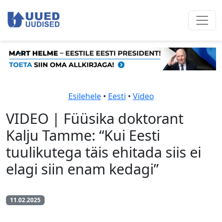
Esilehele
•
Eesti
•
Video
VIDEO | Füüsika doktorant
Kalju Tamme: “Kui Eesti
tuulikutega täis ehitada siis ei
elagi siin enam kedagi”
11.02.2025