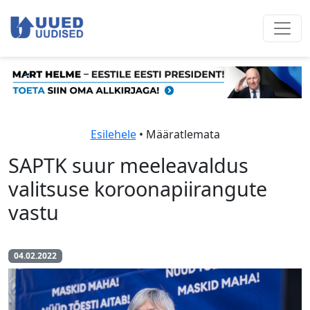
Esilehele
• Määratlemata
SAPTK suur meeleavaldus
valitsuse koroonapiirangute
vastu
04.02.2022