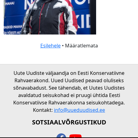
Esilehele
• Määratlemata
Uute Uudiste väljaandja on Eesti Konservatiivne
Rahvaerakond. Uued Uudised peavad oluliseks
sõnavabadust. See tähendab, et Uutes Uudistes
avaldatud seisukohad ei pruugi ühtida Eesti
Konservatiivse Rahvaerakonna seisukohtadega.
Kontakt:
info@uueduudised.ee
SOTSIAALVÕRGUSTIKUD