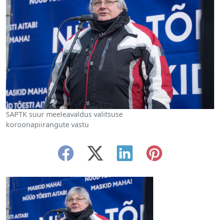
SAPTK suur meeleavaldus valitsuse
koroonapiirangute vastu