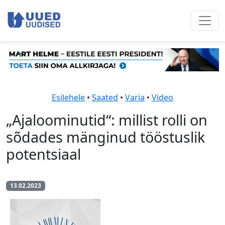
Esilehele
•
Saated
•
Varia
•
Video
„Ajaloominutid“: millist rolli on
sõdades mänginud tööstuslik
potentsiaal
13.02.2023