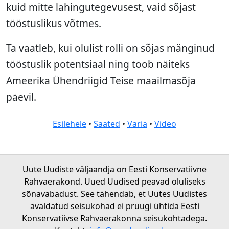
kuid mitte lahingutegevusest, vaid sõjast
tööstuslikus võtmes.
Ta vaatleb, kui olulist rolli on sõjas mänginud
tööstuslik potentsiaal ning toob näiteks
Ameerika Ühendriigid Teise maailmasõja
päevil.
Esilehele
•
Saated
•
Varia
•
Video
Uute Uudiste väljaandja on Eesti Konservatiivne
Rahvaerakond. Uued Uudised peavad oluliseks
sõnavabadust. See tähendab, et Uutes Uudistes
avaldatud seisukohad ei pruugi ühtida Eesti
Konservatiivse Rahvaerakonna seisukohtadega.