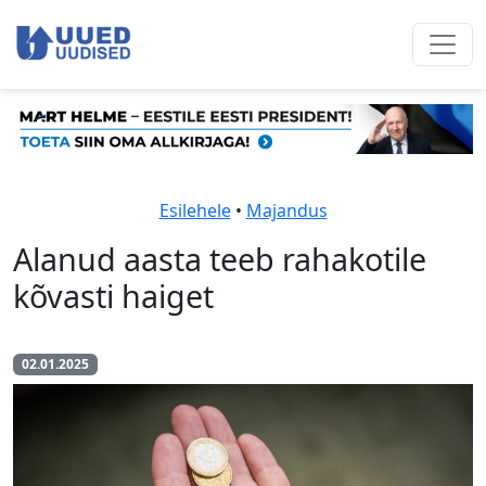
Esilehele
•
Majandus
Alanud aasta teeb rahakotile
kõvasti haiget
02.01.2025