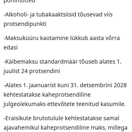
põhimõtted
-Alkoholi- ja tubakaaktsiisid tõusevad viis
protsendipunkti
-Maksuküüru kaotamine lükkub aasta võrra
edasi
-Käibemaksu standardmäär tõuseb alates 1.
juulist 24 protsendini
-Alates 1. jaanuarist kuni 31. detsembrini 2028
kehtestatakse kaheprotsendiline
julgeolekumaks ettevõtete teenitud kasumile.
-Eraisikute brutotulule kehtestatakse samal
ajavahemikul kaheprotsendiline maks, millega