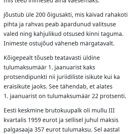
mis teeb inimesed aina vaesemaks.
Jõustub üle 200 õigusakti, mis käivad rahakoti
pihta ja rahvas peab äpardunud valitsuse
valed ning kahjulikud otsused kinni taguma.
Inimeste ostujõud väheneb märgatavalt.
Kõigepealt tõuseb teatavasti üldine
tulumaksumäär 1. jaanuarist kaks
protsendipunkti nii juriidiliste isikute kui ka
eraisikute jaoks. See tähendab, et alates
1. jaanuarist on tulumaksumäär 22 protsenti.
Eesti keskmine brutokuupalk oli mullu III
kvartalis 1959 eurot ja sellisel juhul maksis
palgasaaja 357 eurot tulumaksu. Sel aastal