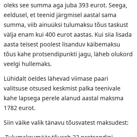
oleks see summa aga juba 393 eurot. Seega,
eeldusel, et teenid järgmisel aastal sama
summa, viib ainuüksi tulumaksu tõus taskust
välja enam kui 400 eurot aastas. Kui siia lisada
aasta teisest poolest lisanduv käibemaksu
tõus kahe protsendipunkti jagu, läheb olukord
veelgi hullemaks.
Lühidalt öeldes lähevad viimase paari
valitsuse otsused keskmist palka teenivale
kahe lapsega perele alanud aastal maksma
1782 eurot.
Siin väike valik tänavu tõusvatest maksudest: