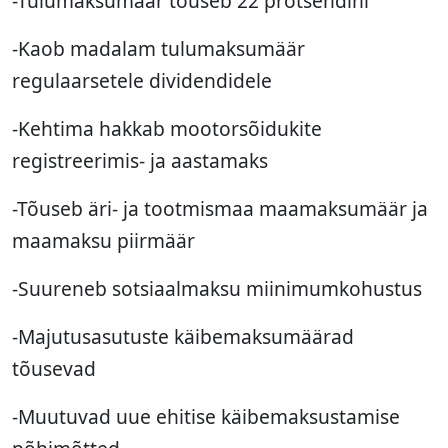
-Tulumaksumäär tõuseb 22 protsendini
-Kaob madalam tulumaksumäär
regulaarsetele dividendidele
-Kehtima hakkab mootorsõidukite
registreerimis- ja aastamaks
-Tõuseb äri- ja tootmismaa maamaksumäär ja
maamaksu piirmäär
-Suureneb sotsiaalmaksu miinimumkohustus
-Majutusasutuste käibemaksumäärad
tõusevad
-Muutuvad uue ehitise käibemaksustamise