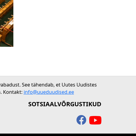
vabadust. See tähendab, et Uutes Uudistes
. Kontakt:
info@uueduudised.ee
SOTSIAALVÕRGUSTIKUD