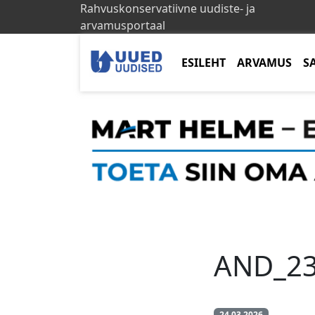
Rahvuskonservatiivne uudiste- ja
arvamusportaal
ESILEHT
ARVAMUS
S
AND_23
24.03.2026