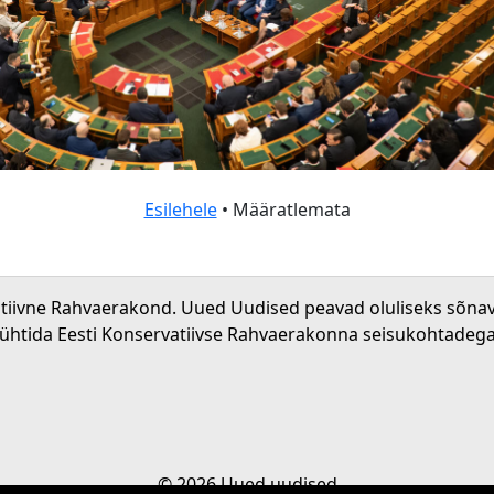
Esilehele
• Määratlemata
atiivne Rahvaerakond. Uued Uudised peavad oluliseks sõna
 ühtida Eesti Konservatiivse Rahvaerakonna seisukohtadega
© 2026 Uued uudised