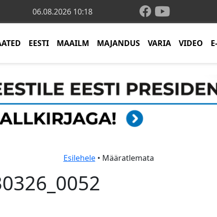
06.08.2026 10:18
AATED
EESTI
MAAILM
MAJANDUS
VARIA
VIDEO
E
Esilehele
• Määratlemata
0326_0052