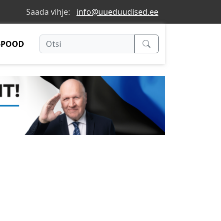
Saada vihje:
info@uueduudised.ee
-POOD