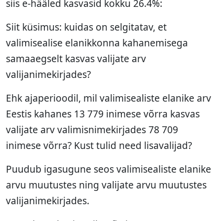
siis e-hääled kasvasid kokku 26.4%:
Siit küsimus: kuidas on selgitatav, et
valimisealise elanikkonna kahanemisega
samaaegselt kasvas valijate arv
valijanimekirjades?
Ehk ajaperioodil, mil valimisealiste elanike arv
Eestis kahanes 13 779 inimese võrra kasvas
valijate arv valimisnimekirjades 78 709
inimese võrra? Kust tulid need lisavalijad?
Puudub igasugune seos valimisealiste elanike
arvu muutustes ning valijate arvu muutustes
valijanimekirjades.