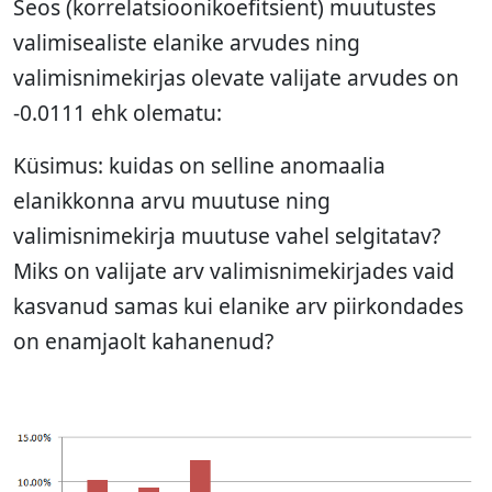
Seos (korrelatsioonikoefitsient) muutustes
valimisealiste elanike arvudes ning
valimisnimekirjas olevate valijate arvudes on
-0.0111 ehk olematu:
Küsimus: kuidas on selline anomaalia
elanikkonna arvu muutuse ning
valimisnimekirja muutuse vahel selgitatav?
Miks on valijate arv valimisnimekirjades vaid
kasvanud samas kui elanike arv piirkondades
on enamjaolt kahanenud?