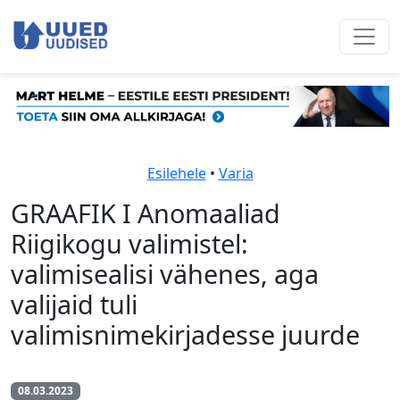
Esilehele
•
Varia
GRAAFIK I Anomaaliad
Riigikogu valimistel:
valimisealisi vähenes, aga
valijaid tuli
valimisnimekirjadesse juurde
08.03.2023