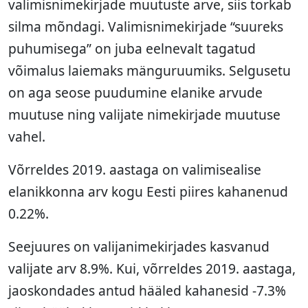
valimisnimekirjade muutuste arve, siis torkab
silma mõndagi. Valimisnimekirjade “suureks
puhumisega” on juba eelnevalt tagatud
võimalus laiemaks mänguruumiks. Selgusetu
on aga seose puudumine elanike arvude
muutuse ning valijate nimekirjade muutuse
vahel.
Võrreldes 2019. aastaga on valimisealise
elanikkonna arv kogu Eesti piires kahanenud
0.22%.
Seejuures on valijanimekirjades kasvanud
valijate arv 8.9%. Kui, võrreldes 2019. aastaga,
jaoskondades antud hääled kahanesid -7.3%