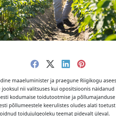
endine maaeluminister ja praegune Riigikogu asee
jooksul nii valitsuses kui opositsioonis näidanud ü
sti kodumaise toidutootmise ja põllumajanduse k
sti põllumeestele keerulistes oludes alati toetus
idnud toidujulgeoleku teemat pidevalt üleval.