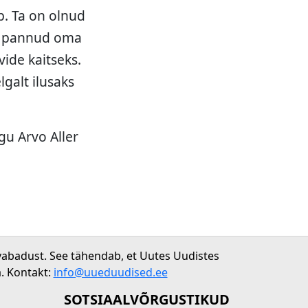
ab. Ta on olnud
ena pannud oma
vide kaitseks.
galt ilusaks
gu Arvo Aller
vabadust. See tähendab, et Uutes Uudistes
. Kontakt:
info@uueduudised.ee
SOTSIAALVÕRGUSTIKUD