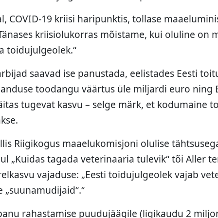
l, COVID-19 kriisi haripunktis, tollase maaelumini
: „Tänases kriisiolukorras mõistame, kui oluline o
a toidujulgeolek.“
arbijad saavad ise panustada, eelistades Eesti toitu
anduse toodangu väärtus üle miljardi euro ning E
äitas tugevat kasvu – selge märk, et kodumaine t
akse.
llis Riigikogus maaelukomisjoni olulise tähtsusega
l „Kuidas tagada veterinaaria tulevik“ tõi Aller te
ärelkasvu vajaduse: „Eesti toidujulgeolek vajab vet
te „suunamudijaid“.“
panu rahastamise puudujäägile (ligikaudu 2 miljon