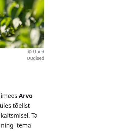
© Uued
Uudised
simees
Arvo
les tõelist
aitsmisel. Ta
t ning tema