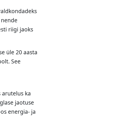
 valdkondadeks
lt nende
i riigi jaoks
ise üle 20 aasta
oolt. See
 arutelus ka
iglase jaotuse
os energia- ja