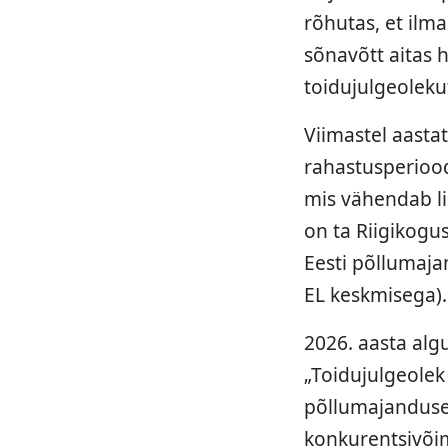
rõhutas, et ilm
sõnavõtt aitas 
toidujulgeoleku
Viimastel aastat
rahastusperioodi
mis vähendab lii
on ta Riigikogu
Eesti põllumaja
EL keskmisega).
2026. aasta algu
„Toidujulgeolek 
põllumajandusel
konkurentsivõi