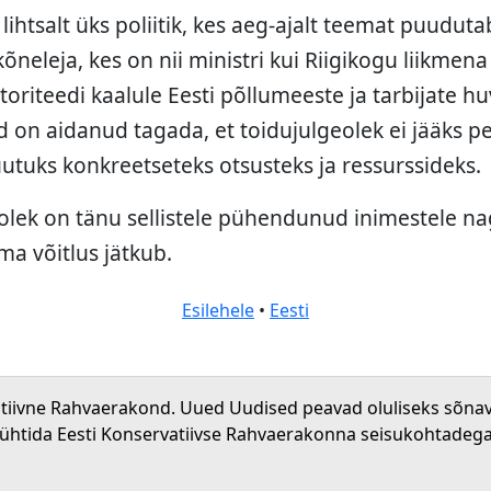
e lihtsalt üks poliitik, kes aeg-ajalt teemat puudut
kõneleja, kes on nii ministri kui Riigikogu liikm
riteedi kaalule Eesti põllumeeste ja tarbijate hu
on aidanud tagada, et toidujulgeolek ei jääks pel
utuks konkreetseteks otsusteks ja ressurssideks.
eolek on tänu sellistele pühendunud inimestele na
ma võitlus jätkub.
Esilehele
•
Eesti
atiivne Rahvaerakond. Uued Uudised peavad oluliseks sõna
 ühtida Eesti Konservatiivse Rahvaerakonna seisukohtadega