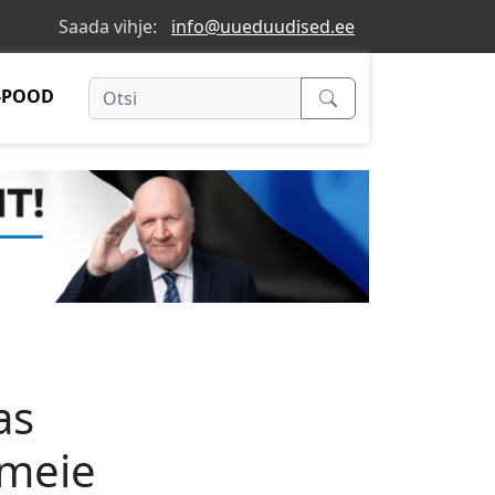
Saada vihje:
info@uueduudised.ee
-POOD
as
 meie