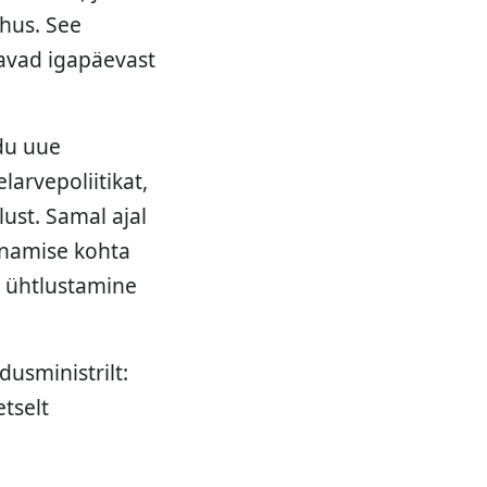
ohus. See
tavad igapäevast
idu uue
larvepoliitikat,
lust. Samal ajal
unamise kohta
e ühtlustamine
dusministrilt:
etselt