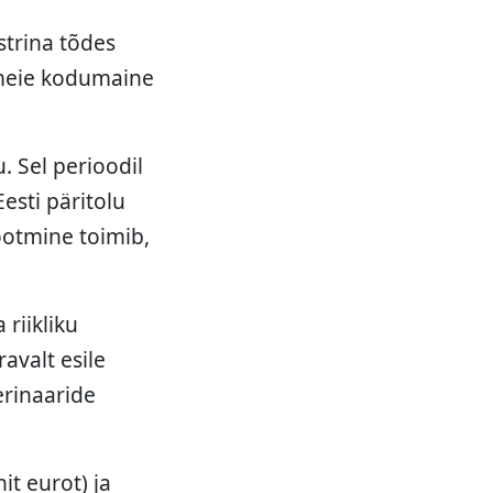
strina tõdes
n meie kodumaine
. Sel perioodil
esti päritolu
ootmine toimib,
 riikliku
ravalt esile
erinaaride
it eurot) ja