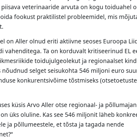
a piisava veterinaaride arvuta on kogu toiduahel 
hoida fookust praktilistel probleemidel, mis mõju
t.
el on Aller olnud eriti aktiivne seoses Euroopa Li
 vahenditega. Ta on korduvalt kritiseerinud EL ee
kmesriikide toidujulgeolekut ja regionaalset kind
s nõudnud selget seisukohta 546 miljoni euro su
nduse konkurentsivõime tõstmiseks (otsetoetust
ses küsis Arvo Aller otse regionaal- ja põllumajan
on üks oluline. Kas see 546 miljonit läheb konkre
e ja põllumeestele, et tõsta ja tagada nende
met?“