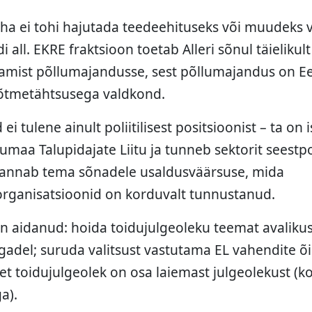
raha ei tohi hajutada teedeehituseks või muudeks
ldi all. EKRE fraktsioon toetab Alleri sõnul täieliku
mist põllumajandusse, sest põllumajandus on Eest
 võtmetähtsusega valdkond.
ei tulene ainult poliitilisest positsioonist – ta on 
umaa Talupidajate Liitu ja tunneb sektorit seestp
t annab tema sõnadele usaldusväärsuse, mida
rganisatsioonid on korduvalt tunnustanud.
 aidanud: hoida toidujulgeoleku teemat avalikus
egadel; suruda valitsust vastutama EL vahendite õ
et toidujulgeolek on osa laiemast julgeolekust (ko
a).