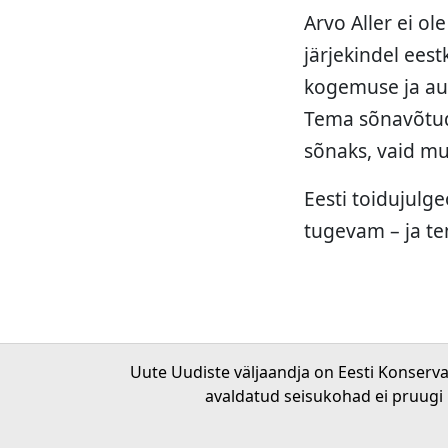
Arvo Aller ei ol
järjekindel eest
kogemuse ja auto
Tema sõnavõtud 
sõnaks, vaid mu
Eesti toidujulg
tugevam – ja te
Uute Uudiste väljaandja on Eesti Konserv
avaldatud seisukohad ei pruugi