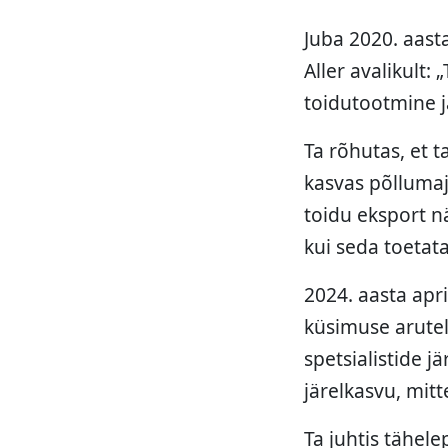
Juba 2020. aasta
Aller avalikult
toidutootmine j
Ta rõhutas, et t
kasvas põllumaj
toidu eksport n
kui seda toetat
2024. aasta apri
küsimuse arutelu
spetsialistide j
järelkasvu, mit
Ta juhtis tähele