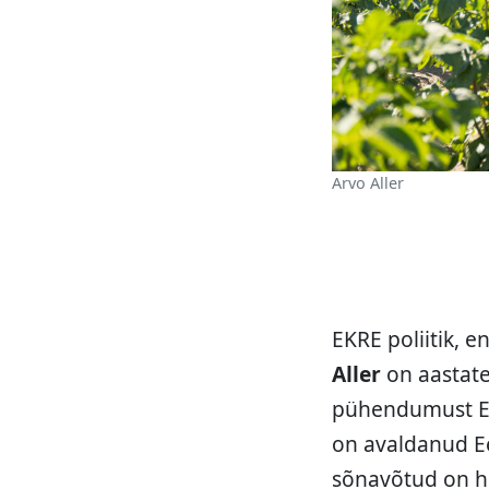
Arvo Aller
EKRE poliitik, 
Aller
on aastate 
pühendumust Ee
on avaldanud Ee
sõnavõtud on ho