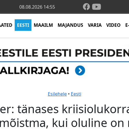
08.08.2026 14:55
AATED
EESTI
MAAILM
MAJANDUS
VARIA
VIDEO
E
Esilehele
•
Eesti
er: tänases kriisiolukorr
õistma, kui oluline on