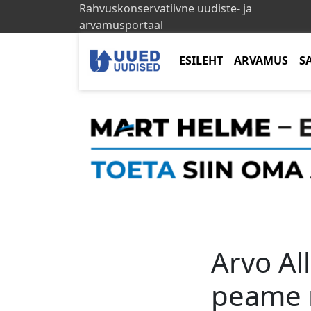
Rahvuskonservatiivne uudiste- ja
arvamusportaal
ESILEHT
ARVAMUS
S
Arvo All
peame m