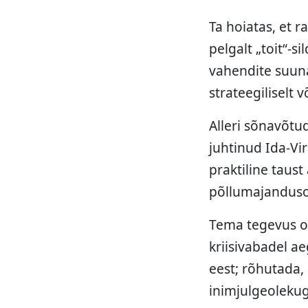
Ta hoiatas, et 
pelgalt „toit“-si
vahendite suuna
strateegiliselt
Alleri sõnavõtud 
juhtinud Ida-Vir
praktiline taus
põllumajanduso
Tema tegevus on
kriisivabadel a
eest; rõhutada, 
inimjulgeolekug