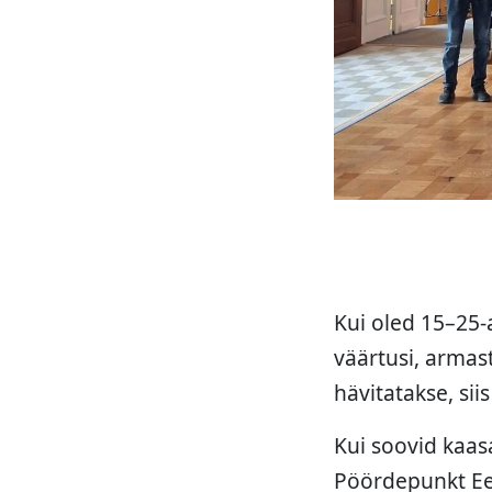
Kui oled 15–25-
väärtusi, armas
hävitatakse, sii
Kui soovid kaas
Pöördepunkt Ees