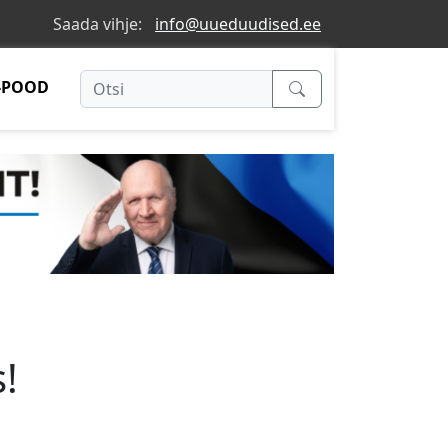
Saada vihje:
info@uueduudised.ee
-POOD
!