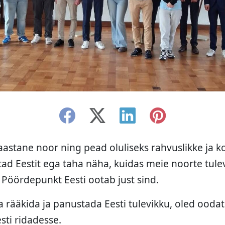
aastane noor ning pead oluliseks rahvuslikke ja k
tad Eestit ega taha näha, kuidas meie noorte tule
s Pöördepunkt Eesti ootab just sind.
a rääkida ja panustada Eesti tulevikku, oled ooda
ti ridadesse.