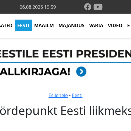
06.08.2026 19:59
AATED
EESTI
MAAILM
MAJANDUS
VARIA
VIDEO
E
Esilehele
•
Eesti
ördepunkt Eesti liikmeks