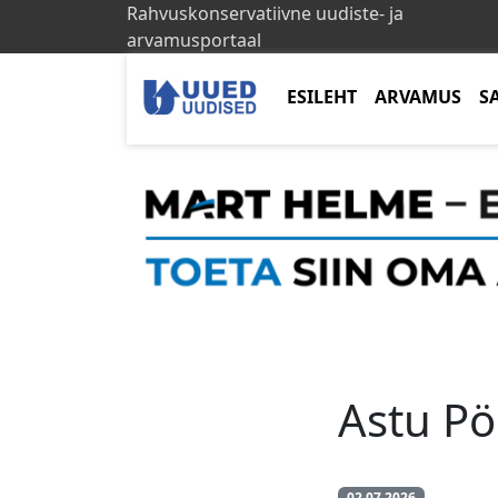
Rahvuskonservatiivne uudiste- ja
arvamusportaal
ESILEHT
ARVAMUS
S
Astu Pö
02.07.2026