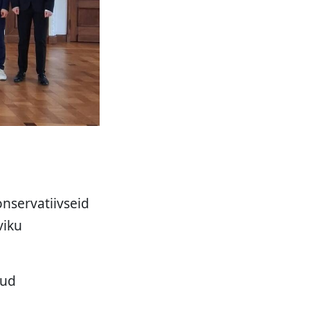
onservatiivseid
viku
tud