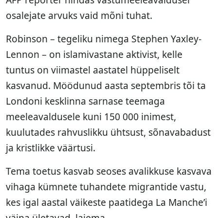
osalejate arvuks vaid mõni tuhat.
Robinson – tegeliku nimega Stephen Yaxley-
Lennon – on islamivastane aktivist, kelle
tuntus on viimastel aastatel hüppeliselt
kasvanud. Möödunud aasta septembris tõi ta
Londoni kesklinna sarnase teemaga
meeleavaldusele kuni 150 000 inimest,
kuulutades rahvuslikku ühtsust, sõnavabadust
ja kristlikke väärtusi.
Tema toetus kasvab seoses avalikkuse kasvava
vihaga kümnete tuhandete migrantide vastu,
kes igal aastal väikeste paatidega La Manche’i
väina ületavad, laiema