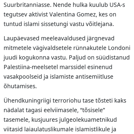
Suurbritanniasse. Nende hulka kuulub USA-s
tegutsev aktivist Valentina Gomez, kes on
tuntud islami sissetungi vastu võitlejana.
Laupäevased meeleavaldused järgnevad
mitmetele vägivaldsetele rünnakutele Londoni
juudi kogukonna vastu. Paljud on süüdistanud
Palestiina-meelsetel marssidel esinenud
vasakpoolseid ja islamiste antisemiitluse
õhutamises.
Ühendkuningriigi terroriohu tase tõsteti kaks
nädalat tagasi eelviimasele, “tõsisele”
tasemele, kusjuures julgeolekuametnikud
viitasid laiaulatuslikumale islamistlikule ja