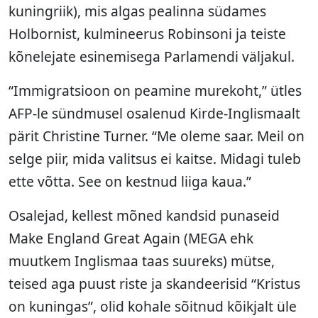
kuningriik), mis algas pealinna südames
Holbornist, kulmineerus Robinsoni ja teiste
kõnelejate esinemisega Parlamendi väljakul.
“Immigratsioon on peamine murekoht,” ütles
AFP-le sündmusel osalenud Kirde-Inglismaalt
pärit Christine Turner. “Me oleme saar. Meil on
selge piir, mida valitsus ei kaitse. Midagi tuleb
ette võtta. See on kestnud liiga kaua.”
Osalejad, kellest mõned kandsid punaseid
Make England Great Again (MEGA ehk
muutkem Inglismaa taas suureks) mütse,
teised aga puust riste ja skandeerisid “Kristus
on kuningas”, olid kohale sõitnud kõikjalt üle