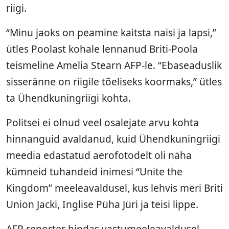
riigi.
“Minu jaoks on peamine kaitsta naisi ja lapsi,”
ütles Poolast kohale lennanud Briti-Poola
teismeline Amelia Stearn AFP-le. “Ebaseaduslik
sisseränne on riigile tõeliseks koormaks,” ütles
ta Ühendkuningriigi kohta.
Politsei ei olnud veel osalejate arvu kohta
hinnanguid avaldanud, kuid Ühendkuningriigi
meedia edastatud aerofotodelt oli näha
kümneid tuhandeid inimesi “Unite the
Kingdom” meeleavaldusel, kus lehvis meri Briti
Union Jacki, Inglise Püha Jüri ja teisi lippe.
AFP reporter hindas vastumeeleavaldusel