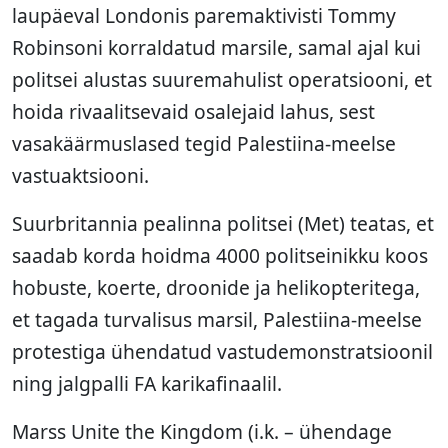
laupäeval Londonis paremaktivisti Tommy
Robinsoni korraldatud marsile, samal ajal kui
politsei alustas suuremahulist operatsiooni, et
hoida rivaalitsevaid osalejaid lahus, sest
vasakäärmuslased tegid Palestiina-meelse
vastuaktsiooni.
Suurbritannia pealinna politsei (Met) teatas, et
saadab korda hoidma 4000 politseinikku koos
hobuste, koerte, droonide ja helikopteritega,
et tagada turvalisus marsil, Palestiina-meelse
protestiga ühendatud vastudemonstratsioonil
ning jalgpalli FA karikafinaalil.
Marss Unite the Kingdom (i.k. – ühendage