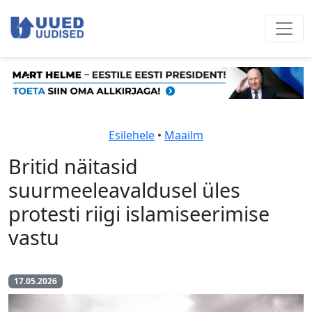
Esilehele
•
Maailm
Britid näitasid
suurmeeleavaldusel üles
protesti riigi islamiseerimise
vastu
17.05.2026