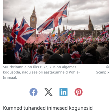
Suurbritannia on üks riike, kus on algamas
©
kodusõda, nagu see oli aastakümneid Põhja-
Scanpix
Iirimaal.
Kümned tuhanded inimesed kogunesid