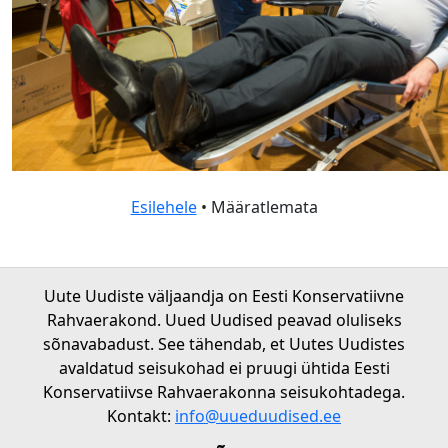
Esilehele
• Määratlemata
Uute Uudiste väljaandja on Eesti Konservatiivne
Rahvaerakond. Uued Uudised peavad oluliseks
sõnavabadust. See tähendab, et Uutes Uudistes
avaldatud seisukohad ei pruugi ühtida Eesti
Konservatiivse Rahvaerakonna seisukohtadega.
Kontakt:
info@uueduudised.ee