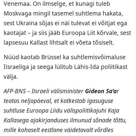
Venemaa. On ilmselge, et kunagi tuleb
Moskvaga mingil tasemel suhtlema hakata,
sest Ukraina sõjas ei näi tulevat ei võitjat ega
kaotajat – ja siis jääb Euroopa Liit kõrvale, sest
lapsesuu Kallast lihtsalt ei võeta tõsiselt.
Nüüd kaotab Brüssel ka suhtlemisvõimaluse
Iisraeliga ja seega lülitub Lähis-Ida poliitikast
välja.
AFP-BNS – Iisraeli välisminister
Gideon Sa’a
r
teatas neljapäeval, et katkestab igasuguse
suhtluse Euroopa Liidu välispoliitikajuhi Kaja
Kallasega ajakirjanduses ilmunud sõnade tõttu,
mille kohaselt eestlane väidetavalt võrdles