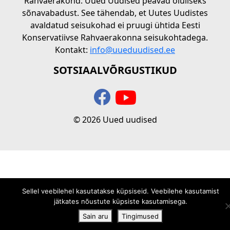
Rahvaerakond. Uued Uudised peavad oluliseks
sõnavabadust. See tähendab, et Uutes Uudistes
avaldatud seisukohad ei pruugi ühtida Eesti
Konservatiivse Rahvaerakonna seisukohtadega.
Kontakt:
info@uueduudised.ee
SOTSIAALVÕRGUSTIKUD
© 2026 Uued uudised
Sellel veebilehel kasutatakse küpsiseid. Veebilehe kasutamist
jätkates nõustute küpsiste kasutamisega.
Sain aru
Tingimused