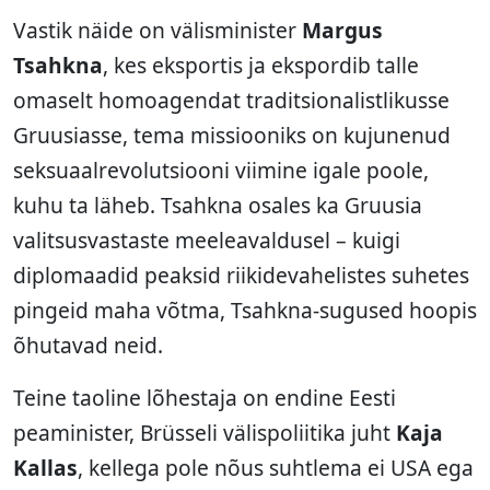
Vastik näide on välisminister
Margus
Tsahkna
, kes eksportis ja ekspordib talle
omaselt homoagendat traditsionalistlikusse
Gruusiasse, tema missiooniks on kujunenud
seksuaalrevolutsiooni viimine igale poole,
kuhu ta läheb. Tsahkna osales ka Gruusia
valitsusvastaste meeleavaldusel – kuigi
diplomaadid peaksid riikidevahelistes suhetes
pingeid maha võtma, Tsahkna-sugused hoopis
õhutavad neid.
Teine taoline lõhestaja on endine Eesti
peaminister, Brüsseli välispoliitika juht
Kaja
Kallas
, kellega pole nõus suhtlema ei USA ega