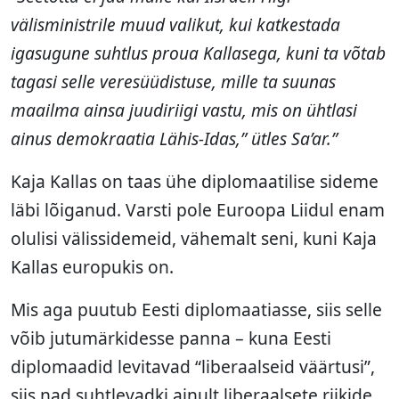
välisministrile muud valikut, kui katkestada
igasugune suhtlus proua Kallasega, kuni ta võtab
tagasi selle veresüüdistuse, mille ta suunas
maailma ainsa juudiriigi vastu, mis on ühtlasi
ainus demokraatia Lähis-Idas,” ütles Sa’ar.”
Kaja Kallas on taas ühe diplomaatilise sideme
läbi lõiganud. Varsti pole Euroopa Liidul enam
olulisi välissidemeid, vähemalt seni, kuni Kaja
Kallas europukis on.
Mis aga puutub Eesti diplomaatiasse, siis selle
võib jutumärkidesse panna – kuna Eesti
diplomaadid levitavad “liberaalseid väärtusi”,
siis nad suhtlevadki ainult liberaalsete riikide