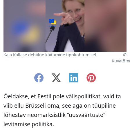
Kaja Kallase debiilne käitumine tippkohtumisel.
©
Kuvatõm
Öeldakse, et Eestil pole välispoliitikat, vaid ta
viib ellu Brüsseli oma, see aga on tüüpiline
lõhestav neomarksistlik “uusväärtuste”
levitamise poliitika.