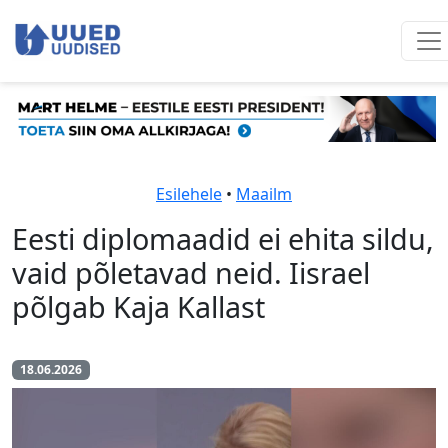
Esilehele
•
Maailm
Eesti diplomaadid ei ehita sildu,
vaid põletavad neid. Iisrael
põlgab Kaja Kallast
18.06.2026