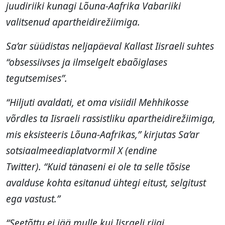
juudiriiki kunagi Lõuna-Aafrika Vabariiki
valitsenud apartheidirežiimiga.
Sa’ar süüdistas neljapäeval Kallast Iisraeli suhtes
“obsessiivses ja ilmselgelt ebaõiglases
tegutsemises”.
“Hiljuti avaldati, et oma visiidil Mehhikosse
võrdles ta Iisraeli rassistliku apartheidirežiimiga,
mis eksisteeris Lõuna-Aafrikas,” kirjutas Sa’ar
sotsiaalmeediaplatvormil X (endine
Twitter). “Kuid tänaseni ei ole ta selle tõsise
avalduse kohta esitanud ühtegi eitust, selgitust
ega vastust.”
“Seetõttu ei jää mulle kui Iisraeli riigi