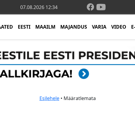
07.08.2026 12:34
AATED
EESTI
MAAILM
MAJANDUS
VARIA
VIDEO
E
Esilehele
• Määratlemata