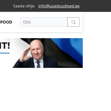
Saada vihje:
info@uueduudised.ee
-POOD