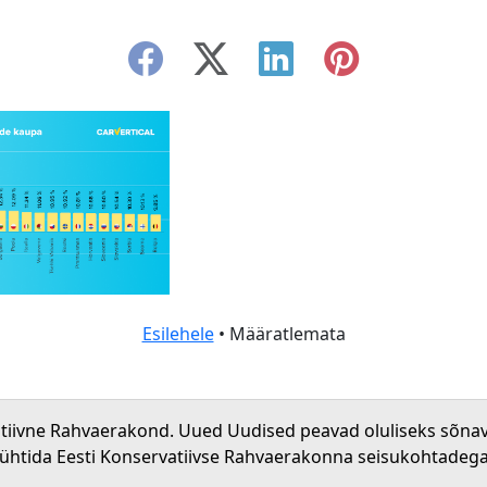
Esilehele
• Määratlemata
atiivne Rahvaerakond. Uued Uudised peavad oluliseks sõna
 ühtida Eesti Konservatiivse Rahvaerakonna seisukohtadega