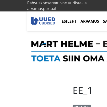
Rahvuskonservatiivne uudiste- ja
arvamusportaal
ESILEHT
ARVAMUS
S
EE_1
09.02.2022