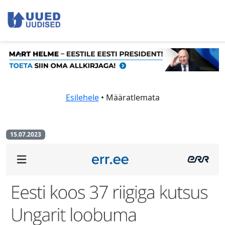
Esilehele
• Määratlemata
15.07.2023