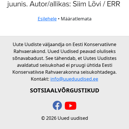
Esilehele
• Määratlemata
Uute Uudiste väljaandja on Eesti Konservatiivne
Rahvaerakond. Uued Uudised peavad oluliseks
sõnavabadust. See tähendab, et Uutes Uudistes
avaldatud seisukohad ei pruugi ühtida Eesti
Konservatiivse Rahvaerakonna seisukohtadega.
Kontakt:
info@uueduudised.ee
SOTSIAALVÕRGUSTIKUD
© 2026 Uued uudised