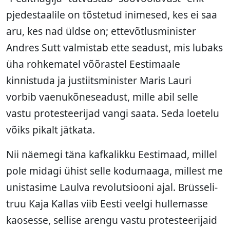
pjedestaalile on tõstetud inimesed, kes ei saa
aru, kes nad üldse on; ettevõtlusminister
Andres Sutt valmistab ette seadust, mis lubaks
üha rohkematel võõrastel Eestimaale
kinnistuda ja justiitsminister Maris Lauri
vorbib vaenukõneseadust, mille abil selle
vastu protesteerijad vangi saata. Seda loetelu
võiks pikalt jätkata.
Nii näemegi täna kafkalikku Eestimaad, millel
pole midagi ühist selle kodumaaga, millest me
unistasime Laulva revolutsiooni ajal. Brüsseli-
truu Kaja Kallas viib Eesti veelgi hullemasse
kaosesse, sellise arengu vastu protesteerijaid