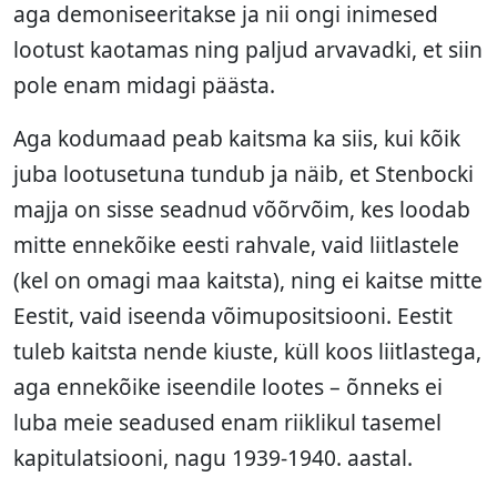
aga demoniseeritakse ja nii ongi inimesed
lootust kaotamas ning paljud arvavadki, et siin
pole enam midagi päästa.
Aga kodumaad peab kaitsma ka siis, kui kõik
juba lootusetuna tundub ja näib, et Stenbocki
majja on sisse seadnud võõrvõim, kes loodab
mitte ennekõike eesti rahvale, vaid liitlastele
(kel on omagi maa kaitsta), ning ei kaitse mitte
Eestit, vaid iseenda võimupositsiooni. Eestit
tuleb kaitsta nende kiuste, küll koos liitlastega,
aga ennekõike iseendile lootes – õnneks ei
luba meie seadused enam riiklikul tasemel
kapitulatsiooni, nagu 1939-1940. aastal.