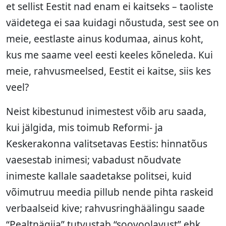
et sellist Eestit nad enam ei kaitseks – taoliste
väidetega ei saa kuidagi nõustuda, sest see on
meie, eestlaste ainus kodumaa, ainus koht,
kus me saame veel eesti keeles kõneleda. Kui
meie, rahvusmeelsed, Eestit ei kaitse, siis kes
veel?
Neist kibestunud inimestest võib aru saada,
kui jälgida, mis toimub Reformi- ja
Keskerakonna valitsetavas Eestis: hinnatõus
vaesestab inimesi; vabadust nõudvate
inimeste kallale saadetakse politsei, kuid
võimutruu meedia pillub nende pihta raskeid
verbaalseid kive; rahvusringhäälingu saade
“Pealtnägija” tutvustab “soovoolavust” ehk