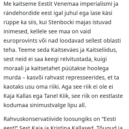
Me kaitseme Eestit Venemaa imperialismi ja
rändehordide eest igal juhul ega lase käsi
rüppe ka siis, kui Stenbocki majas istuvad
inimesed, kellele see maa on vaid
europrovints või nad loodavad sellest oblasti
teha. Teeme seda Kaitseväes ja Kaitseliidus,
sest neid ei saa keegi relvitustada, kuigi
moraali ja kaitsetahet püütakse hoolega
murda – kasvõi rahvast represseerides, et ta
kaotaks usu oma riiki. Aga see riik ei ole ei
Kaja Kallas ega Tanel Kiik, see riik on eestlaste
kodumaa sinimustvalge lipu all.
Rahvuskonservatiivide loosungiks on “Eesti
eest!” Sest Kaja ja Kristina Kallased, Tõugud ja