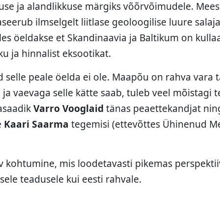
use ja alandlikkuse märgiks võõrvõimudele. Mees
erub ilmselgelt liitlase geoloogilise luure salaj
lles öeldakse et Skandinaavia ja Baltikum on kulla
ku ja hinnalist eksootikat.
 selle peale öelda ei ole. Maapõu on rahva vara tä
 ja vaevaga selle kätte saab, tuleb veel mõistagi t
vasaadik
Varro Vooglaid
tänas peaettekandjat nin
e
Kaari Saarma
tegemisi (ettevõttes Ühinenud M
v kohtumine, mis loodetavasti pikemas perspektiiv
ele teadusele kui eesti rahvale.