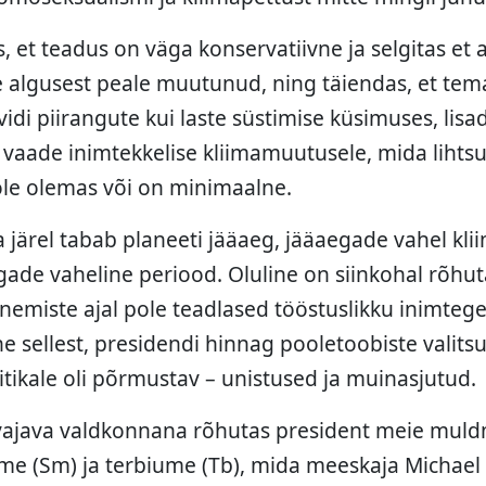
s, et teadus on väga konservatiivne ja selgitas et
e algusest peale muutunud, ning täiendas, et tema 
ovidi piirangute kui laste süstimise küsimuses, lisad
k vaade inimtekkelise kliimamuutusele, mida lihtsu
ole olemas või on minimaalne.
a järel tabab planeeti jääaeg, jääaegade vahel kli
gade vaheline periood. Oluline on siinkohal rõhut
nemiste ajal pole teadlased tööstuslikku inimteg
e sellest, presidendi hinnag pooletoobiste valits
itikale oli põrmustav – unistused ja muinasjutud.
t vajava valdkonnana rõhutas president meie muld
e (Sm) ja terbiume (Tb), mida meeskaja Michael