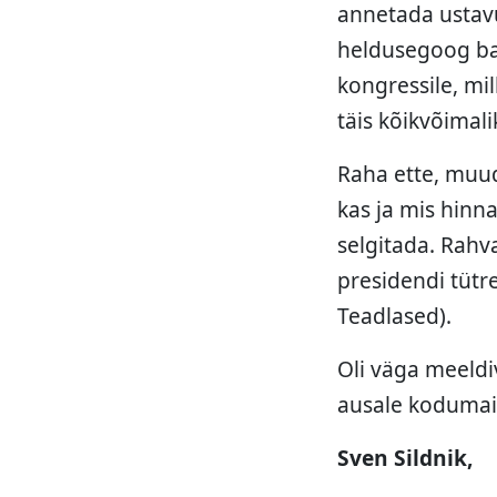
annetada ustav
heldusegoog base
kongressile, mi
täis kõikvõimali
Raha ette, muud
kas ja mis hinna
selgitada. Rah
presidendi tütr
Teadlased).
Oli väga meeldi
ausale kodumais
Sven Sildnik,