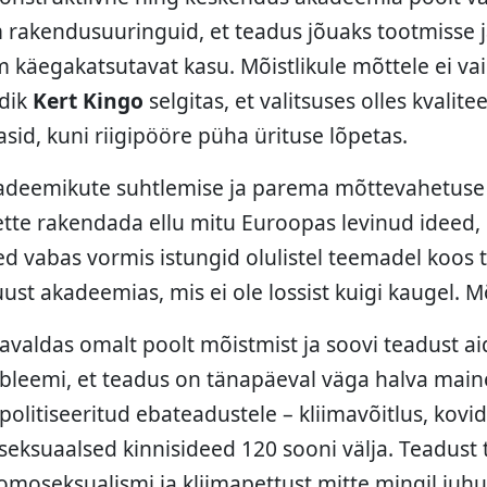
rakendusuuringuid, et teadus jõuaks tootmisse j
 käegakatsutavat kasu. Mõistlikule mõttele ei va
adik
Kert Kingo
selgitas, et valitsuses olles kvalite
sid, kuni riigipööre püha ürituse lõpetas.
 akadeemikute suhtlemise ja parema mõttevahetus
ette rakendada ellu mitu Euroopas levinud ideed, 
ed vabas vormis istungid olulistel teemadel koos 
juust akadeemias, mis ei ole lossist kuigi kaugel. 
avaldas omalt poolt mõistmist ja soovi teadust aid
robleemi, et teadus on tänapäeval väga halva mai
politiseeritud ebateadustele – kliimavõitlus, kovid
seksuaalsed kinnisideed 120 sooni välja. Teadust
moseksualismi ja kliimapettust mitte mingil juhu