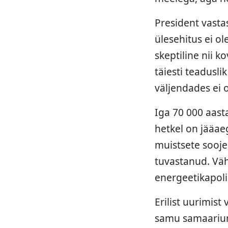
President vasta
ülesehitus ei ol
skeptiline nii k
täiesti teadusli
väljendades ei 
Iga 70 000 aast
hetkel on jääae
muistsete sooje
tuvastanud. Väh
energeetikapoli
Erilist uurimis
samu samaarium