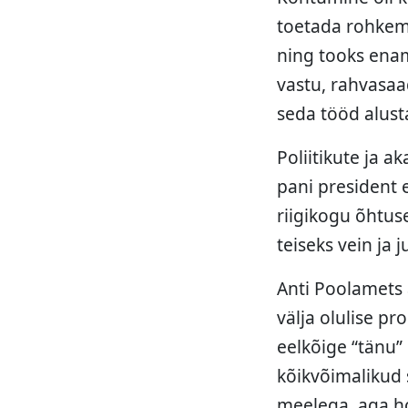
toetada rohkem 
ning tooks enam
vastu, rahvasa
seda tööd alusta
Poliitikute ja
pani president 
riigikogu õhtus
teiseks vein ja 
Anti Poolamets 
välja olulise p
eelkõige “tänu” 
kõikvõimalikud 
meelega, aga ho