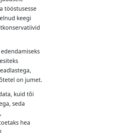
a tööstusesse
ielnud keegi
etkonservatiivid
e edendamiseks
esiteks
teadlastega,
Mõtetel on jumet.
ata, kuid tõi
nega, seda
,
 toetaks hea
l.