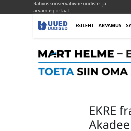
Rahvuskonservatiivne uudiste- ja
arvamusportaal
ESILEHT
ARVAMUS
S
EKRE fr
Akadee