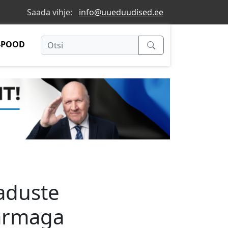
Saada vihje:
info@uueduudised.ee
-POOD
eaduste
armaga