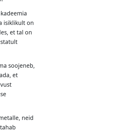
 akadeemia
isiklikult on
es, et tal on
statult
ima soojeneb,
ada, et
evust
use
metalle, neid
 tahab