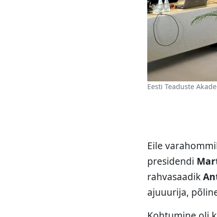
Eesti Teaduste Akade
Eile varahommik
presidendi
Mar
rahvasaadik
An
ajuuurija, põli
Kohtumine oli k