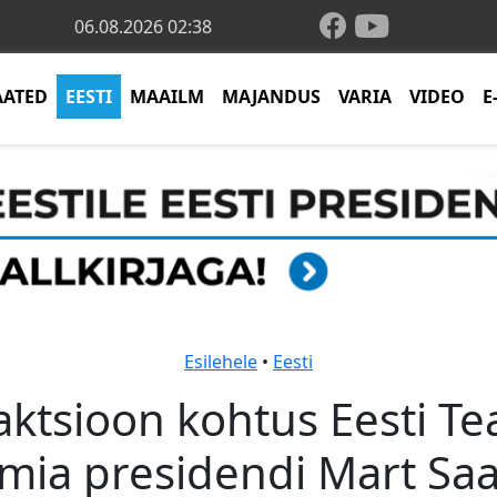
06.08.2026 02:38
AATED
EESTI
MAAILM
MAJANDUS
VARIA
VIDEO
E
Esilehele
•
Eesti
aktsioon kohtus Eesti T
mia presidendi Mart Sa