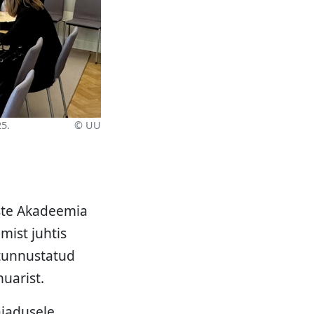
5.
© UU
uste Akadeemia
mist juhtis
 tunnustatud
uarist.
ajadusele