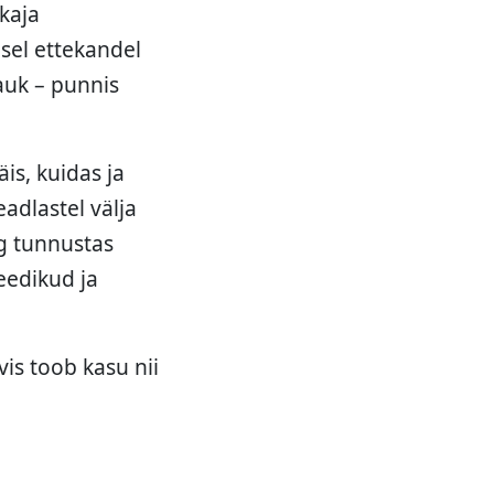
kaja
asel ettekandel
auk – punnis
is, kuidas ja
eadlastel välja
g tunnustas
eedikud ja
is toob kasu nii