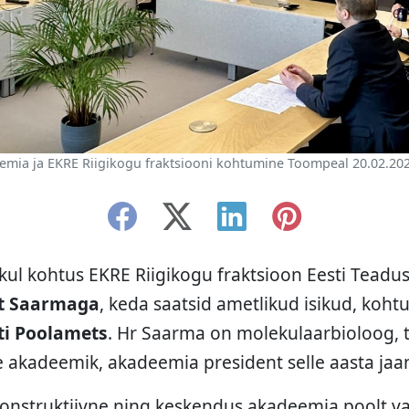
emia ja EKRE Riigikogu fraktsiooni kohtumine Toompeal 20.02.202
ul kohtus EKRE Riigikogu fraktsioon Eesti Tead
t Saarmaga
, keda saatsid ametlikud isikud, kohtu
ti Poolamets
. Hr Saarma on molekulaarbioloog,
ne akadeemik, akadeemia president selle aasta jaan
onstruktiivne ning keskendus akadeemia poolt v