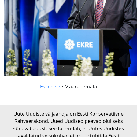
Esilehele
• Määratlemata
Uute Uudiste väljaandja on Eesti Konservatiivne
Rahvaerakond. Uued Uudised peavad oluliseks
sõnavabadust. See tähendab, et Uutes Uudistes
avaldatud seisukohad ei pruugi ühtida Eesti