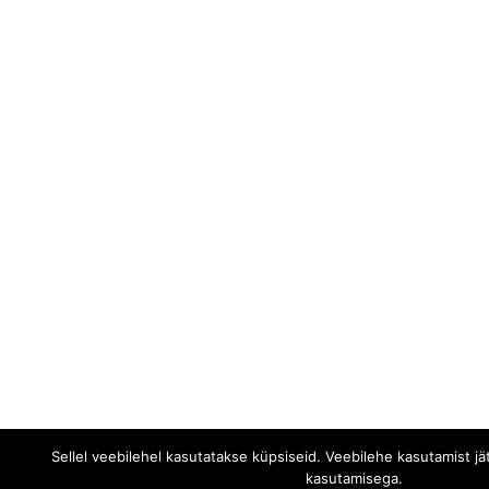
Sellel veebilehel kasutatakse küpsiseid. Veebilehe kasutamist j
kasutamisega.