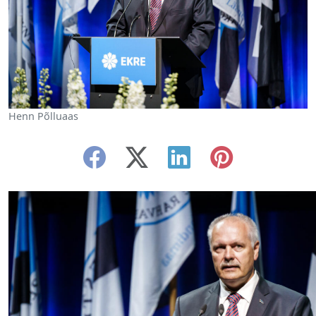
Henn Põlluaas