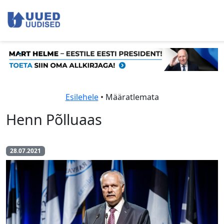
Esilehele
• Määratlemata
Henn Põlluaas
28.07.2021