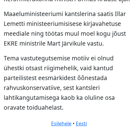
Maaeluministeeriumi kantslerina saatis Illar
Lemetti ministeeriumisisese kirjavahetuse
meediale ning töötas muul moel kogu jõust
EKRE ministrile Mart Järvikule vastu.
Tema vastutegutsemise motiiv ei olnud
ühestki otsast riigimehelik, vaid kantud
parteilistest eesmärkidest õõnestada
rahvuskonservatiive, sest kantsleri
lahtikangutamisega kaob ka oluline osa
oravate toiduahelast.
Esilehele
•
Eesti