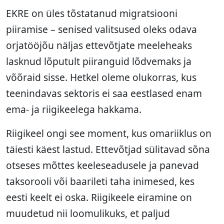
EKRE on üles tõstatanud migratsiooni
piiramise – senised valitsused oleks odava
orjatööjõu näljas ettevõtjate meeleheaks
lasknud lõputult piiranguid lõdvemaks ja
võõraid sisse. Hetkel oleme olukorras, kus
teenindavas sektoris ei saa eestlased enam
ema- ja riigikeelega hakkama.
Riigikeel ongi see moment, kus omariiklus on
täiesti käest lastud. Ettevõtjad sülitavad sõna
otseses mõttes keeleseadusele ja panevad
taksorooli või baarileti taha inimesed, kes
eesti keelt ei oska. Riigikeele eiramine on
muudetud nii loomulikuks, et paljud