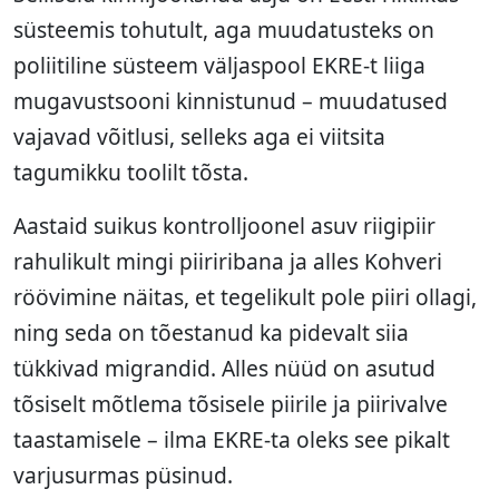
süsteemis tohutult, aga muudatusteks on
poliitiline süsteem väljaspool EKRE-t liiga
mugavustsooni kinnistunud – muudatused
vajavad võitlusi, selleks aga ei viitsita
tagumikku toolilt tõsta.
Aastaid suikus kontrolljoonel asuv riigipiir
rahulikult mingi piiriribana ja alles Kohveri
röövimine näitas, et tegelikult pole piiri ollagi,
ning seda on tõestanud ka pidevalt siia
tükkivad migrandid. Alles nüüd on asutud
tõsiselt mõtlema tõsisele piirile ja piirivalve
taastamisele – ilma EKRE-ta oleks see pikalt
varjusurmas püsinud.