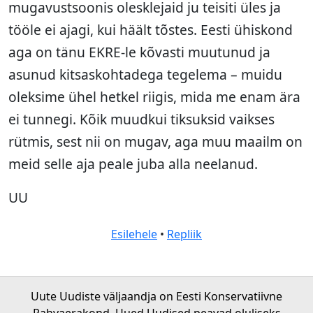
mugavustsoonis olesklejaid ju teisiti üles ja
tööle ei ajagi, kui häält tõstes. Eesti ühiskond
aga on tänu EKRE-le kõvasti muutunud ja
asunud kitsaskohtadega tegelema – muidu
oleksime ühel hetkel riigis, mida me enam ära
ei tunnegi. Kõik muudkui tiksuksid vaikses
rütmis, sest nii on mugav, aga muu maailm on
meid selle aja peale juba alla neelanud.
UU
Esilehele
•
Repliik
Uute Uudiste väljaandja on Eesti Konservatiivne
Rahvaerakond. Uued Uudised peavad oluliseks