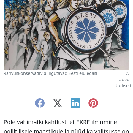
Rahvuskonservatiivid liigutavad Eesti elu edasi.
©
Uued
Uudised
Pole vähimatki kahtlust, et EKRE ilmumine
poliitilisele maastikule ja nüüd ka valitsusse on