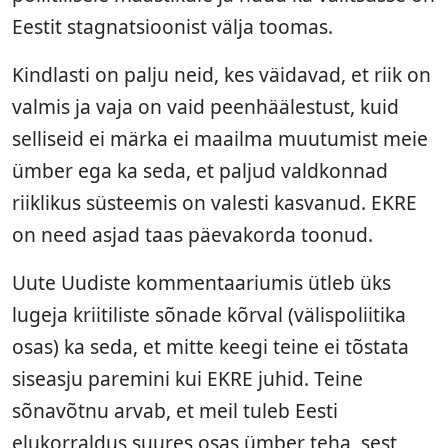
Eestit stagnatsioonist välja toomas.
Kindlasti on palju neid, kes väidavad, et riik on
valmis ja vaja on vaid peenhäälestust, kuid
selliseid ei märka ei maailma muutumist meie
ümber ega ka seda, et paljud valdkonnad
riiklikus süsteemis on valesti kasvanud. EKRE
on need asjad taas päevakorda toonud.
Uute Uudiste kommentaariumis ütleb üks
lugeja kriitiliste sõnade kõrval (välispoliitika
osas) ka seda, et mitte keegi teine ei tõstata
siseasju paremini kui EKRE juhid. Teine
sõnavõtnu arvab, et meil tuleb Eesti
elukorraldus suures osas ümber teha, sest