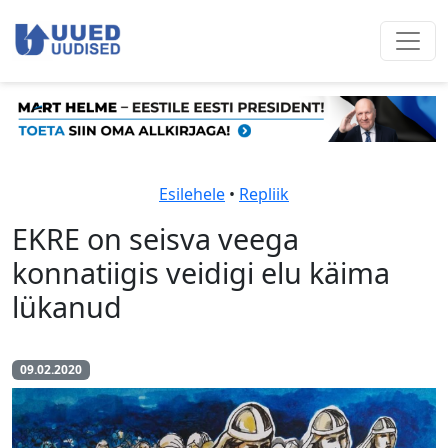
Esilehele
•
Repliik
EKRE on seisva veega
konnatiigis veidigi elu käima
lükanud
09.02.2020