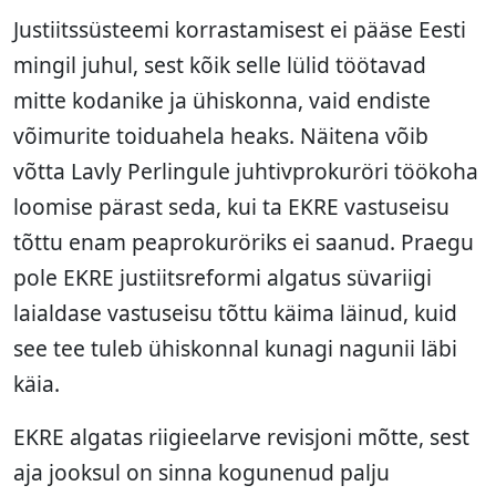
Justiitssüsteemi korrastamisest ei pääse Eesti
mingil juhul, sest kõik selle lülid töötavad
mitte kodanike ja ühiskonna, vaid endiste
võimurite toiduahela heaks. Näitena võib
võtta Lavly Perlingule juhtivprokuröri töökoha
loomise pärast seda, kui ta EKRE vastuseisu
tõttu enam peaprokuröriks ei saanud. Praegu
pole EKRE justiitsreformi algatus süvariigi
laialdase vastuseisu tõttu käima läinud, kuid
see tee tuleb ühiskonnal kunagi nagunii läbi
käia.
EKRE algatas riigieelarve revisjoni mõtte, sest
aja jooksul on sinna kogunenud palju