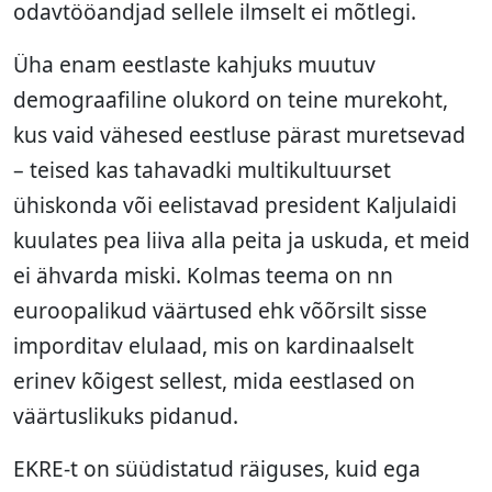
odavtööandjad sellele ilmselt ei mõtlegi.
Üha enam eestlaste kahjuks muutuv
demograafiline olukord on teine murekoht,
kus vaid vähesed eestluse pärast muretsevad
– teised kas tahavadki multikultuurset
ühiskonda või eelistavad president Kaljulaidi
kuulates pea liiva alla peita ja uskuda, et meid
ei ähvarda miski. Kolmas teema on nn
euroopalikud väärtused ehk võõrsilt sisse
imporditav elulaad, mis on kardinaalselt
erinev kõigest sellest, mida eestlased on
väärtuslikuks pidanud.
EKRE-t on süüdistatud räiguses, kuid ega