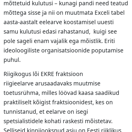
mõttetuid kulutusi – kunagi pandi need teatud
mõttega sisse ja nii on muutmata Exceli tabel
aasta-aastalt eelearve koostamisel uuesti
samu kulutusi edasi rahastanud, kuigi see
pole sageli enam vajalik ega mõistlik. Eriti
ideoloogiliste organisatsioonide poputamise
puhul.
Riigikogus lõi EKRE fraktsioon
riigieelarve arusaadavaks muutmise
toetusrühma, milles löövad kaasa saadikud
praktiliselt kõigist fraktsioonidest, kes on
tunnistanud, et eelarve on isegi
spetsialistidele kohati raskesti mõistetav.
Selliseid kinnijooksnud asju on Eesti riiklikus