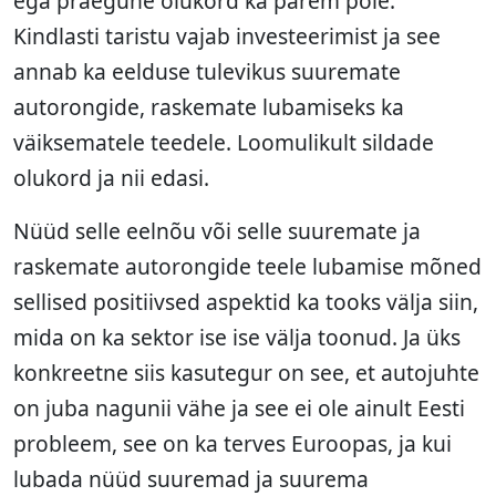
ega praegune olukord ka parem pole.
Kindlasti taristu vajab investeerimist ja see
annab ka eelduse tulevikus suuremate
autorongide, raskemate lubamiseks ka
väiksematele teedele. Loomulikult sildade
olukord ja nii edasi.
Nüüd selle eelnõu või selle suuremate ja
raskemate autorongide teele lubamise mõned
sellised positiivsed aspektid ka tooks välja siin,
mida on ka sektor ise ise välja toonud. Ja üks
konkreetne siis kasutegur on see, et autojuhte
on juba nagunii vähe ja see ei ole ainult Eesti
probleem, see on ka terves Euroopas, ja kui
lubada nüüd suuremad ja suurema