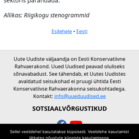
sektoris parandada.”
Allikas: Riigikogu stenogrammid
Esilehele
•
Eesti
Uute Uudiste väljaandja on Eesti Konservatiivne
Rahvaerakond. Uued Uudised peavad oluliseks
sõnavabadust. See tähendab, et Uutes Uudistes
avaldatud seisukohad ei pruugi ühtida Eesti
Konservatiivse Rahvaerakonna seisukohtadega.
Kontakt:
info@uueduudised.ee
SOTSIAALVÕRGUSTIKUD
Sellel veebilehel kasutatakse küpsiseid. Veebilehe kasutamist
© 2026 Uued uudised
jätkates nõustute küpsiste kasutamisega.