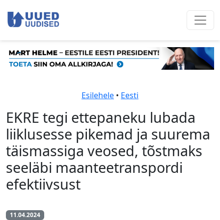
Esilehele
•
Eesti
EKRE tegi ettepaneku lubada
liiklusesse pikemad ja suurema
täismassiga veosed, tõstmaks
seeläbi maanteetranspordi
efektiivsust
11.04.2024