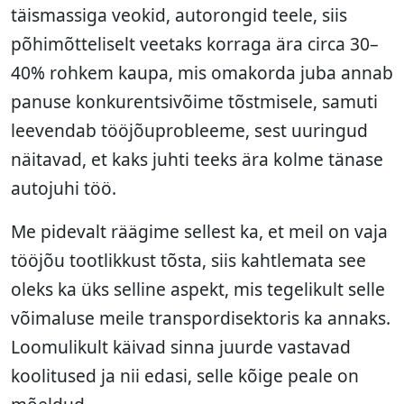
täismassiga veokid, autorongid teele, siis
põhimõtteliselt veetaks korraga ära circa 30–
40% rohkem kaupa, mis omakorda juba annab
panuse konkurentsivõime tõstmisele, samuti
leevendab tööjõuprobleeme, sest uuringud
näitavad, et kaks juhti teeks ära kolme tänase
autojuhi töö.
Me pidevalt räägime sellest ka, et meil on vaja
tööjõu tootlikkust tõsta, siis kahtlemata see
oleks ka üks selline aspekt, mis tegelikult selle
võimaluse meile transpordisektoris ka annaks.
Loomulikult käivad sinna juurde vastavad
koolitused ja nii edasi, selle kõige peale on