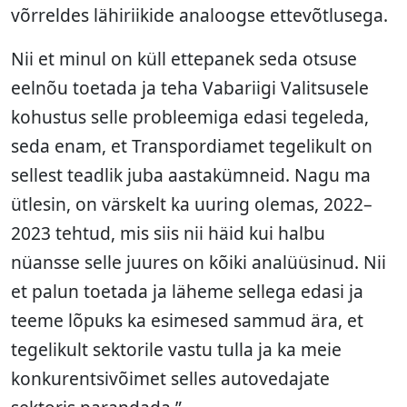
võrreldes lähiriikide analoogse ettevõtlusega.
Nii et minul on küll ettepanek seda otsuse
eelnõu toetada ja teha Vabariigi Valitsusele
kohustus selle probleemiga edasi tegeleda,
seda enam, et Transpordiamet tegelikult on
sellest teadlik juba aastakümneid. Nagu ma
ütlesin, on värskelt ka uuring olemas, 2022–
2023 tehtud, mis siis nii häid kui halbu
nüansse selle juures on kõiki analüüsinud. Nii
et palun toetada ja läheme sellega edasi ja
teeme lõpuks ka esimesed sammud ära, et
tegelikult sektorile vastu tulla ja ka meie
konkurentsivõimet selles autovedajate