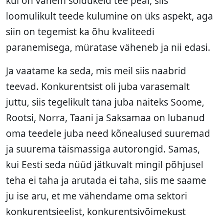
kui on vähem sõidukeid tee peal, siis
loomulikult teede kulumine on üks aspekt, aga
siin on tegemist ka õhu kvaliteedi
paranemisega, müratase väheneb ja nii edasi.
Ja vaatame ka seda, mis meil siis naabrid
teevad. Konkurentsist oli juba varasemalt
juttu, siis tegelikult täna juba näiteks Soome,
Rootsi, Norra, Taani ja Saksamaa on lubanud
oma teedele juba need kõnealused suuremad
ja suurema täismassiga autorongid. Samas,
kui Eesti seda nüüd jätkuvalt mingil põhjusel
teha ei taha ja arutada ei taha, siis me saame
ju ise aru, et me vähendame oma sektori
konkurentsieelist, konkurentsivõimekust