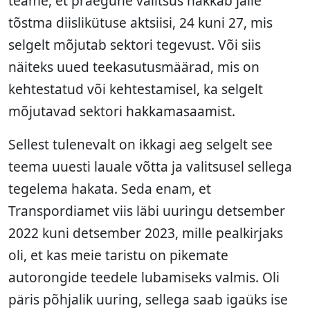
teame, et praegune valitsus hakkab jälle
tõstma diislikütuse aktsiisi, 24 kuni 27, mis
selgelt mõjutab sektori tegevust. Või siis
näiteks uued teekasutusmäärad, mis on
kehtestatud või kehtestamisel, ka selgelt
mõjutavad sektori hakkamasaamist.
Sellest tulenevalt on ikkagi aeg selgelt see
teema uuesti lauale võtta ja valitsusel sellega
tegelema hakata. Seda enam, et
Transpordiamet viis läbi uuringu detsember
2022 kuni detsember 2023, mille pealkirjaks
oli, et kas meie taristu on pikemate
autorongide teedele lubamiseks valmis. Oli
päris põhjalik uuring, sellega saab igaüks ise