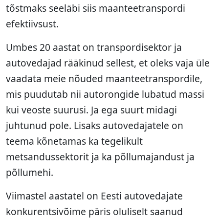
tõstmaks seeläbi siis maanteetranspordi
efektiivsust.
Umbes 20 aastat on transpordisektor ja
autovedajad rääkinud sellest, et oleks vaja üle
vaadata meie nõuded maanteetranspordile,
mis puudutab nii autorongide lubatud massi
kui veoste suurusi. Ja ega suurt midagi
juhtunud pole. Lisaks autovedajatele on
teema kõnetamas ka tegelikult
metsandussektorit ja ka põllumajandust ja
põllumehi.
Viimastel aastatel on Eesti autovedajate
konkurentsivõime päris oluliselt saanud