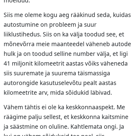
mõeldud.
Siis me oleme kogu aeg rääkinud seda, kuidas
autostumine on probleem ja suur
liiklustihedus. Siis on ka välja toodud see, et
mõnevõrra meie maanteedel väheneb autode
hulk ja on toodud selline number välja, et ligi
41 miljonit kilomeetrit aastas võiks väheneda
siis suuremate ja suurema täismassiga
autorongide kasutuselevõtu pealt aastas
kilomeetrite arv, mida sõidukid läbivad.
Vähem tähtis ei ole ka keskkonnaaspekt. Me
räägime palju sellest, et keskkonna kaitsmine
ja säästmine on oluline. Kahtlemata ongi. Ja