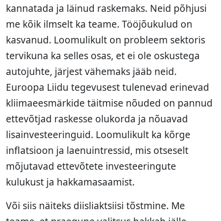
kannatada ja läinud raskemaks. Neid põhjusi
me kõik ilmselt ka teame. Tööjõukulud on
kasvanud. Loomulikult on probleem sektoris
tervikuna ka selles osas, et ei ole oskustega
autojuhte, järjest vähemaks jääb neid.
Euroopa Liidu tegevusest tulenevad erinevad
kliimaeesmärkide täitmise nõuded on pannud
ettevõtjad raskesse olukorda ja nõuavad
lisainvesteeringuid. Loomulikult ka kõrge
inflatsioon ja laenuintressid, mis otseselt
mõjutavad ettevõtete investeeringute
kulukust ja hakkamasaamist.
Või siis näiteks diisliaktsiisi tõstmine. Me