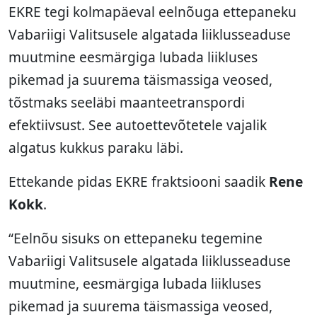
EKRE tegi kolmapäeval eelnõuga ettepaneku
Vabariigi Valitsusele algatada liiklusseaduse
muutmine eesmärgiga lubada liikluses
pikemad ja suurema täismassiga veosed,
tõstmaks seeläbi maanteetranspordi
efektiivsust. See autoettevõtetele vajalik
algatus kukkus paraku läbi.
Ettekande pidas EKRE fraktsiooni saadik
Rene
Kokk
.
“Eelnõu sisuks on ettepaneku tegemine
Vabariigi Valitsusele algatada liiklusseaduse
muutmine, eesmärgiga lubada liikluses
pikemad ja suurema täismassiga veosed,