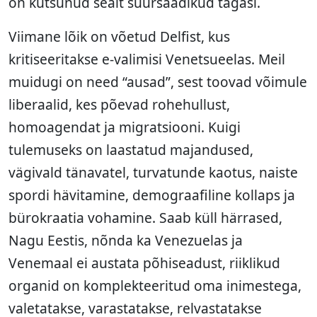
on kutsunud sealt suursaadikud tagasi.
Viimane lõik on võetud Delfist, kus
kritiseeritakse e-valimisi Venetsueelas. Meil
muidugi on need “ausad”, sest toovad võimule
liberaalid, kes põevad rohehullust,
homoagendat ja migratsiooni. Kuigi
tulemuseks on laastatud majandused,
vägivald tänavatel, turvatunde kaotus, naiste
spordi hävitamine, demograafiline kollaps ja
bürokraatia vohamine. Saab küll härrased,
Nagu Eestis, nõnda ka Venezuelas ja
Venemaal ei austata põhiseadust, riiklikud
organid on komplekteeritud oma inimestega,
valetatakse, varastatakse, relvastatakse