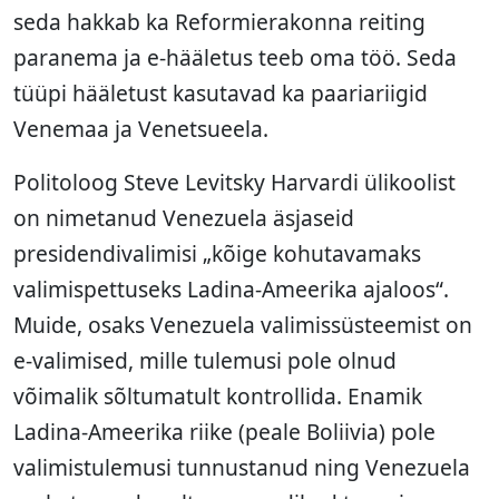
seda hakkab ka Reformierakonna reiting
paranema ja e-hääletus teeb oma töö. Seda
tüüpi hääletust kasutavad ka paariariigid
Venemaa ja Venetsueela.
Politoloog Steve Levitsky Harvardi ülikoolist
on nimetanud Venezuela äsjaseid
presidendivalimisi „kõige kohutavamaks
valimispettuseks Ladina-Ameerika ajaloos“.
Muide, osaks Venezuela valimissüsteemist on
e-valimised, mille tulemusi pole olnud
võimalik sõltumatult kontrollida. Enamik
Ladina-Ameerika riike (peale Boliivia) pole
valimistulemusi tunnustanud ning Venezuela