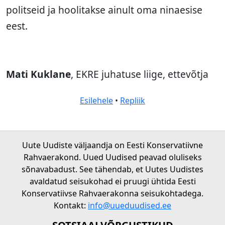
politseid ja hoolitakse ainult oma ninaesise
eest.
Mati Kuklane
, EKRE juhatuse liige, ettevõtja
Esilehele
•
Repliik
Uute Uudiste väljaandja on Eesti Konservatiivne
Rahvaerakond. Uued Uudised peavad oluliseks
sõnavabadust. See tähendab, et Uutes Uudistes
avaldatud seisukohad ei pruugi ühtida Eesti
Konservatiivse Rahvaerakonna seisukohtadega.
Kontakt:
info@uueduudised.ee