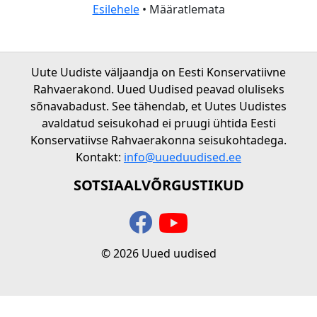
Esilehele
• Määratlemata
Uute Uudiste väljaandja on Eesti Konservatiivne
Rahvaerakond. Uued Uudised peavad oluliseks
sõnavabadust. See tähendab, et Uutes Uudistes
avaldatud seisukohad ei pruugi ühtida Eesti
Konservatiivse Rahvaerakonna seisukohtadega.
Kontakt:
info@uueduudised.ee
SOTSIAALVÕRGUSTIKUD
© 2026 Uued uudised