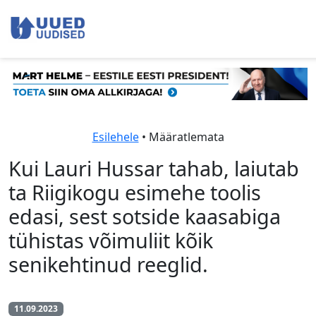
Esilehele
• Määratlemata
Kui Lauri Hussar tahab, laiutab
ta Riigikogu esimehe toolis
edasi, sest sotside kaasabiga
tühistas võimuliit kõik
senikehtinud reeglid.
11.09.2023