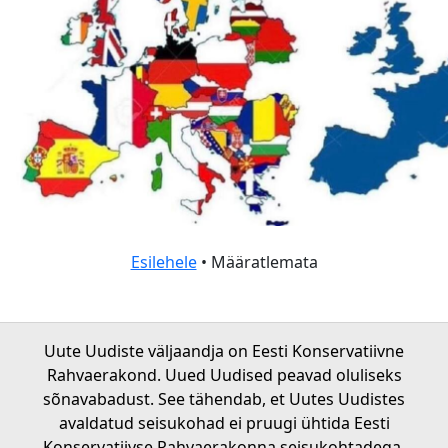
Esilehele
• Määratlemata
Uute Uudiste väljaandja on Eesti Konservatiivne
Rahvaerakond. Uued Uudised peavad oluliseks
sõnavabadust. See tähendab, et Uutes Uudistes
avaldatud seisukohad ei pruugi ühtida Eesti
Konservatiivse Rahvaerakonna seisukohtadega.