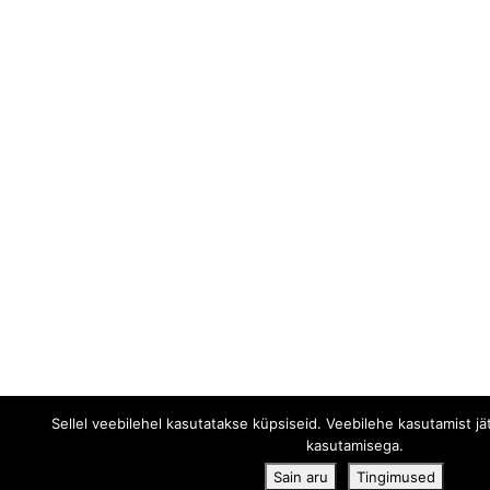
Sellel veebilehel kasutatakse küpsiseid. Veebilehe kasutamist j
kasutamisega.
Sain aru
Tingimused