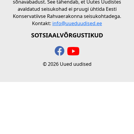
sõnavabadust. See tähendab, et Uutes Uudistes
avaldatud seisukohad ei pruugi ühtida Eesti
Konservatiivse Rahvaerakonna seisukohtadega.
Kontakt:
info@uueduudised.ee
SOTSIAALVÕRGUSTIKUD
© 2026 Uued uudised