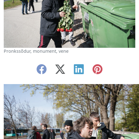
Pronkssõdur, monument, vene