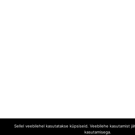
Sellel veebilehel kasutatakse küpsiseid. Veebilehe kasutamist j
kasutamisega.