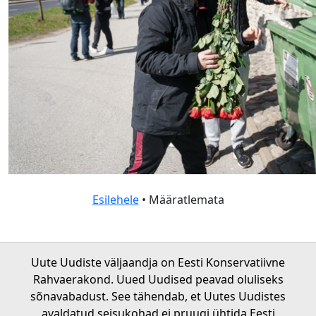
Esilehele
• Määratlemata
Uute Uudiste väljaandja on Eesti Konservatiivne
Rahvaerakond. Uued Uudised peavad oluliseks
sõnavabadust. See tähendab, et Uutes Uudistes
avaldatud seisukohad ei pruugi ühtida Eesti