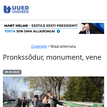
Esilehele
• Määratlemata
Pronkssõdur, monument, vene
09.05.2023