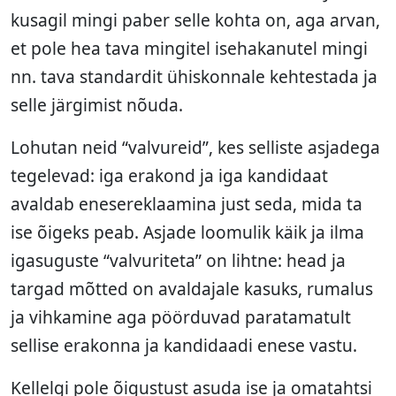
kusagil mingi paber selle kohta on, aga arvan,
et pole hea tava mingitel isehakanutel mingi
nn. tava standardit ühiskonnale kehtestada ja
selle järgimist nõuda.
Lohutan neid “valvureid”, kes selliste asjadega
tegelevad: iga erakond ja iga kandidaat
avaldab enesereklaamina just seda, mida ta
ise õigeks peab. Asjade loomulik käik ja ilma
igasuguste “valvuriteta” on lihtne: head ja
targad mõtted on avaldajale kasuks, rumalus
ja vihkamine aga pöörduvad paratamatult
sellise erakonna ja kandidaadi enese vastu.
Kellelgi pole õigustust asuda ise ja omatahtsi