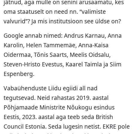
jätnud, aga mulle on senini arusaamatu, kes
oma staatuselt on need nn. “valimiste
valvurid”? Ja mis institutsioon see üldse on?
Google annab nimed: Andrus Karnau, Anna
Karolin, Helen Tammemäe, Anna-Kaisa
Oidermaa, Tõnis Saarts, Meelis Oidsalu,
Steven-Hristo Evestus, Kaarel Taimla ja Siim
Espenberg.
Vabaühenduste Liidu egiidi all nad
tegutsevad. Neid rahastas 2019. aastal
Põhjamaade Ministrite Nõukogu esindus
Eestis, 2023. aastal aga teeb seda British
Council Estonia. Seda lugesin netist. EKRE pole