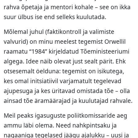
rahva õpetaja ja mentori kohale – see on ikka
suur ülbus ise end selleks kuulutada.
Mõlemal juhul (faktikontroll ja valimiste
valvurid) on minu meelest tegemist Orwellil
raamatu “1984” kirjeldatud Tõeministeeriumi
algega. Idee näib olevat just sealt pärit. Ehk
otsesemalt öelduna: tegemist on isikutega,
kes omal initsiatiivil varjamatult tegelevad
ajupesuga ja kes üritavad omistada tõe – olla
ainsad tõe äramäärajad ja kuulutajad rahvale.
Meil peaks igasuguste poliitkomissaride aeg
ammu läbi olema. Need nahkpintsaku ja
nagaaniga tegelased jäägu ajalukku – uusi ja