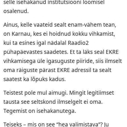
selle isehakanud institutsiooni loomisel
osalenud.
Ainus, kelle vaateid sealt enam-vähem tean,
on Karnau, kes ei hoidnud kokku vihkamist,
kui ta esines igal nädalal Raadio2
pühapäevastes saadetes. Et ta läks seal EKRE
vihkamisega üle igasuguste piiride, siis ilmselt
oma räiguste pärast EKRE adressil ta sealt
saatest ka lõpuks kadus.
Teistest pole mul aimugi. Mingit legitiimset
tausta see seltskond ilmselgelt ei oma.
Tegemist on isehakanutega.
Teiseks – mis on see “hea valimistava”? Ju