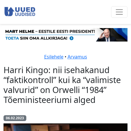
Esilehele
•
Arvamus
Harri Kingo: nii isehakanud
“faktikontroll” kui ka “valimiste
valvurid” on Orwelli “1984”
Tõeministeeriumi alged
06.02.2023