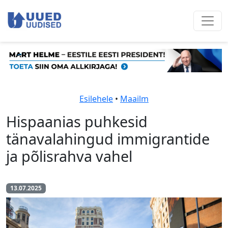
Esilehele
•
Maailm
Hispaanias puhkesid
tänavalahingud immigrantide
ja põlisrahva vahel
13.07.2025