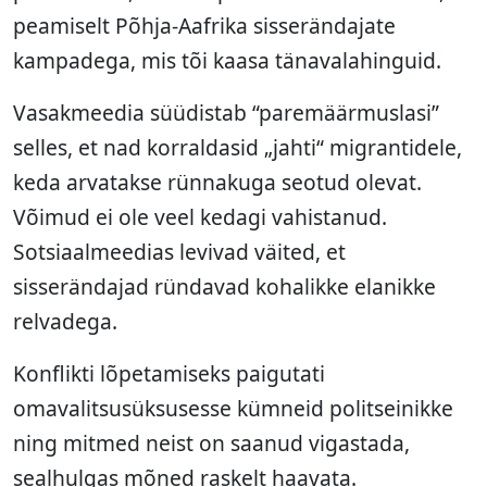
peamiselt Põhja-Aafrika sisserändajate
kampadega, mis tõi kaasa tänavalahinguid.
Vasakmeedia süüdistab “paremäärmuslasi”
selles, et nad korraldasid „jahti“ migrantidele,
keda arvatakse rünnakuga seotud olevat.
Võimud ei ole veel kedagi vahistanud.
Sotsiaalmeedias levivad väited, et
sisserändajad ründavad kohalikke elanikke
relvadega.
Konflikti lõpetamiseks paigutati
omavalitsusüksusesse kümneid politseinikke
ning mitmed neist on saanud vigastada,
sealhulgas mõned raskelt haavata.