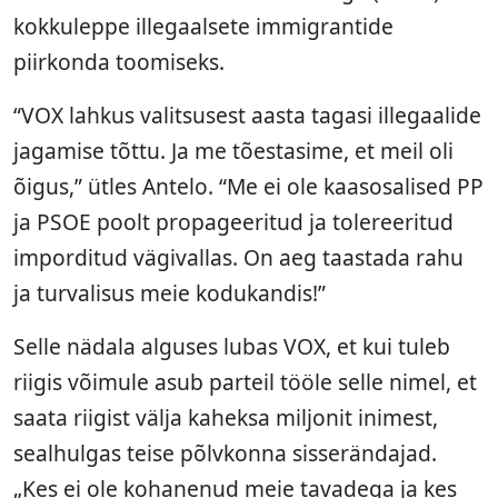
kokkuleppe illegaalsete immigrantide
piirkonda toomiseks.
“VOX lahkus valitsusest aasta tagasi illegaalide
jagamise tõttu. Ja me tõestasime, et meil oli
õigus,” ütles Antelo. “Me ei ole kaasosalised PP
ja PSOE poolt propageeritud ja tolereeritud
imporditud vägivallas. On aeg taastada rahu
ja turvalisus meie kodukandis!”
Selle nädala alguses lubas VOX, et kui tuleb
riigis võimule asub parteil tööle selle nimel, et
saata riigist välja kaheksa miljonit inimest,
sealhulgas teise põlvkonna sisserändajad.
„Kes ei ole kohanenud meie tavadega ja kes