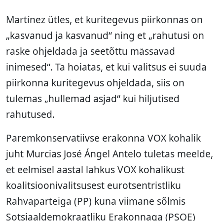
Martínez ütles, et kuritegevus piirkonnas on
„kasvanud ja kasvanud“ ning et „rahutusi on
raske ohjeldada ja seetõttu mässavad
inimesed“. Ta hoiatas, et kui valitsus ei suuda
piirkonna kuritegevus ohjeldada, siis on
tulemas „hullemad asjad“ kui hiljutised
rahutused.
Paremkonservatiivse erakonna VOX kohalik
juht Murcias José Ángel Antelo tuletas meelde,
et eelmisel aastal lahkus VOX kohalikust
koalitsioonivalitsusest eurotsentristliku
Rahvaparteiga (PP) kuna viimane sõlmis
Sotsiaaldemokraatliku Erakonnaga (PSOE)