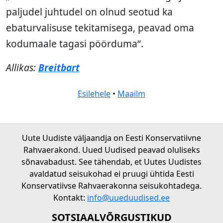
paljudel juhtudel on olnud seotud ka
ebaturvalisuse tekitamisega, peavad oma
kodumaale tagasi pöörduma“.
Allikas:
Breitbart
Esilehele
•
Maailm
Uute Uudiste väljaandja on Eesti Konservatiivne
Rahvaerakond. Uued Uudised peavad oluliseks
sõnavabadust. See tähendab, et Uutes Uudistes
avaldatud seisukohad ei pruugi ühtida Eesti
Konservatiivse Rahvaerakonna seisukohtadega.
Kontakt:
info@uueduudised.ee
SOTSIAALVÕRGUSTIKUD