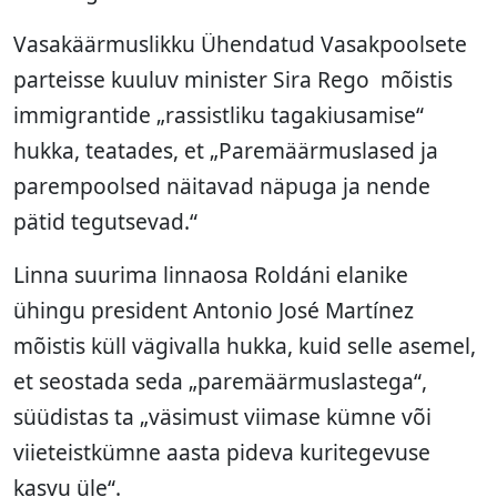
Vasakäärmuslikku Ühendatud Vasakpoolsete
parteisse kuuluv minister Sira Rego mõistis
immigrantide „rassistliku tagakiusamise“
hukka, teatades, et „Paremäärmuslased ja
parempoolsed näitavad näpuga ja nende
pätid tegutsevad.“
Linna suurima linnaosa Roldáni elanike
ühingu president Antonio José Martínez
mõistis küll vägivalla hukka, kuid selle asemel,
et seostada seda „paremäärmuslastega“,
süüdistas ta „väsimust viimase kümne või
viieteistkümne aasta pideva kuritegevuse
kasvu üle“.