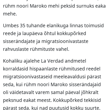
rühm noori Maroko mehi peksid surnuks eaka
mehe.
Umbes 35 tuhande elanikuga linnas toimusid
reede ja laupäeva õhtul kokkupõrked
sisserändajate ja migratsioonivastaste
rahvuslaste rühmituste vahel.
Kohaliku ajalehe La Verdad andmetel
korraldasid hispaanlaste rühmitused reedel
migratsioonivastaseid meeleavaldusi pärast
seda, kui rühm noori Maroko sisserändajaid
oli väidetavalt varem samal päeval jõhkralt
peksnud eakat meest. Kokkupõrked tekkisid
pärast seda, kui nad puutusid kokku suurte,