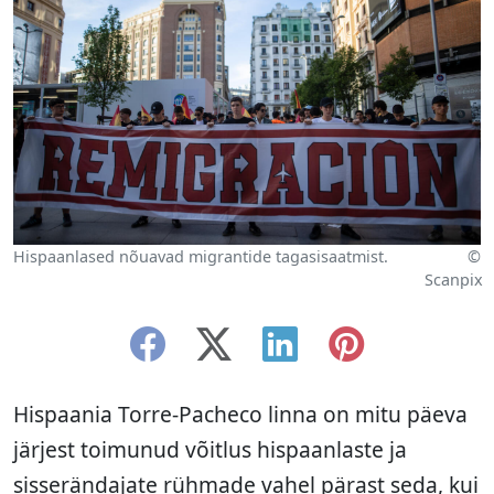
Hispaanlased nõuavad migrantide tagasisaatmist.
©
Scanpix
Hispaania Torre-Pacheco linna on mitu päeva
järjest toimunud võitlus hispaanlaste ja
sisserändajate rühmade vahel pärast seda, kui