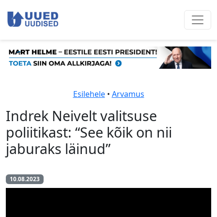
Esilehele
•
Arvamus
Indrek Neivelt valitsuse
poliitikast: “See kõik on nii
jaburaks läinud”
10.08.2023