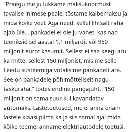
“Praegu me ju lükkame maksukoormust
tavalise inimese peale, tõstame käibemaksu ja
mida kõike veel. Aga need, kellel lihtsalt raha
ajab üle… pankadel ei ole ju vahet, kas nad
teeniksid sel aastal 1,1 miljardit või 950
miljonit eurot kasumit. Sellest ei saa keegi aru
ka mitte, sellest 150 miljonist, mis me selle
Leedu süsteemiga võtaksime pankadelt ära.
See on pankadele põhimõtteliselt nagu
taskuraha,” tõdes endine pangajuht. “150
miljonit on sama suur kui kavandatav
automaks. Lastetoetused, me ei anna enam
lastele klaasi piima ka ja siis samal ajal mida
kõike teeme: anname elektriautodele toetusi,