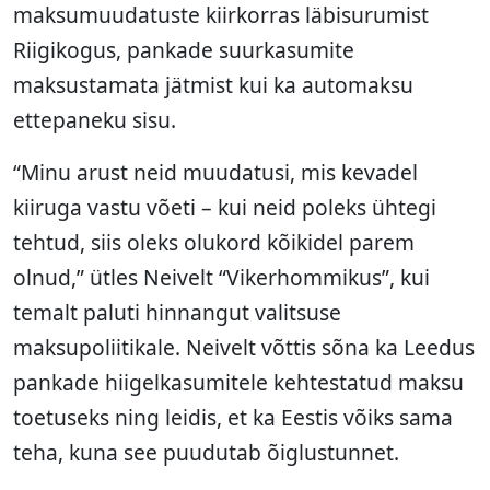
maksumuudatuste kiirkorras läbisurumist
Riigikogus, pankade suurkasumite
maksustamata jätmist kui ka automaksu
ettepaneku sisu.
“Minu arust neid muudatusi, mis kevadel
kiiruga vastu võeti – kui neid poleks ühtegi
tehtud, siis oleks olukord kõikidel parem
olnud,” ütles Neivelt “Vikerhommikus”, kui
temalt paluti hinnangut valitsuse
maksupoliitikale. Neivelt võttis sõna ka Leedus
pankade hiigelkasumitele kehtestatud maksu
toetuseks ning leidis, et ka Eestis võiks sama
teha, kuna see puudutab õiglustunnet.