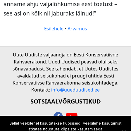
anname ahju väljalõhkumise eest toetust –
see asi on kõik nii jaburaks läinud!”
Esilehele
•
Arvamus
Uute Uudiste väljaandja on Eesti Konservatiivne
Rahvaerakond. Uued Uudised peavad oluliseks
sõnavabadust. See tähendab, et Uutes Uudistes
avaldatud seisukohad ei pruugi ühtida Eesti
Konservatiivse Rahvaerakonna seisukohtadega.
Kontakt:
info@uueduudised.ee
SOTSIAALVÕRGUSTIKUD
Sellel veebilehel kasutatakse küpsiseid. Veebilehe kasutamist
© 2026 Uued uudised
jätkates nõustute küpsiste kasutamisega.