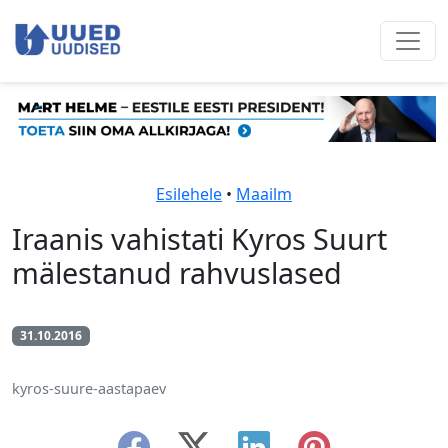
Esilehele
•
Maailm
Iraanis vahistati Kyros Suurt
mälestanud rahvuslased
31.10.2016
kyros-suure-aastapaev