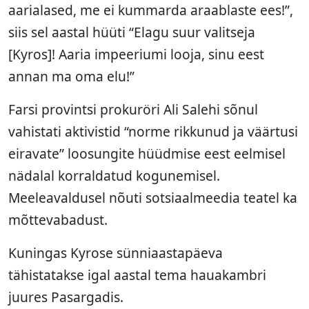
aarialased, me ei kummarda araablaste ees!”,
siis sel aastal hüüti “Elagu suur valitseja
[Kyros]! Aaria impeeriumi looja, sinu eest
annan ma oma elu!”
Farsi provintsi prokuröri Ali Salehi sõnul
vahistati aktivistid “norme rikkunud ja väärtusi
eiravate” loosungite hüüdmise eest eelmisel
nädalal korraldatud kogunemisel.
Meeleavaldusel nõuti sotsiaalmeedia teatel ka
mõttevabadust.
Kuningas Kyrose sünniaastapäeva
tähistatakse igal aastal tema hauakambri
juures Pasargadis.