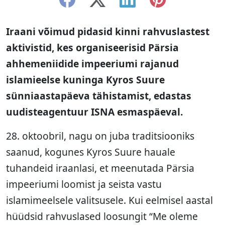
Iraani võimud pidasid kinni rahvuslastest
aktivistid, kes organiseerisid Pärsia
ahhemeniidide impeeriumi rajanud
islamieelse kuninga Kyros Suure
sünniaastapäeva tähistamist, edastas
uudisteagentuur ISNA esmaspäeval.
28. oktoobril, nagu on juba traditsiooniks
saanud, kogunes Kyros Suure hauale
tuhandeid iraanlasi, et meenutada Pärsia
impeeriumi loomist ja seista vastu
islamimeelsele valitsusele. Kui eelmisel aastal
hüüdsid rahvuslased loosungit “Me oleme