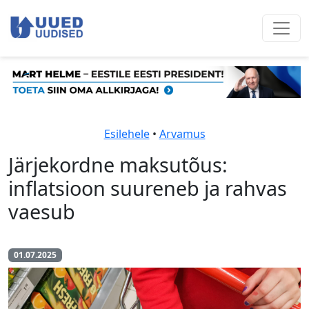
Esilehele
•
Arvamus
Järjekordne maksutõus:
inflatsioon suureneb ja rahvas
vaesub
01.07.2025