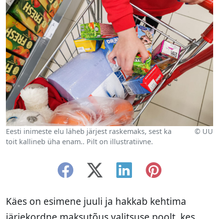
Eesti inimeste elu läheb järjest raskemaks, sest ka
© UU
toit kallineb üha enam.. Pilt on illustratiivne.
Käes on esimene juuli ja hakkab kehtima
järjekordne maksutõus valitsuse poolt, kes