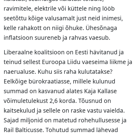
ravimitele, elektrile või küttele ning lööb
seetõttu kõige valusamalt just neid inimesi,
kelle rahakott on niigi õhuke. Ühesõnaga
inflatsioon suureneb ja rahvas vaesub.
Liberaalne koalitsioon on Eesti hävitanud ja
teinud sellest Euroopa Liidu vaeseima liikme ja
naerualuse. Kuhu siis raha kulutatakse?
Eelkõige bürokraatiasse, millele kulunud
summad on kasvanud alates Kaja Kallase
võimuletulekust 2,6 korda. Tõusnud on
kaitsekulud ja sellele on raske vastu vaielda.
Sajad miljonid on matetud rohehullusesse ja
Rail Balticusse. Tohutud summad lähevad