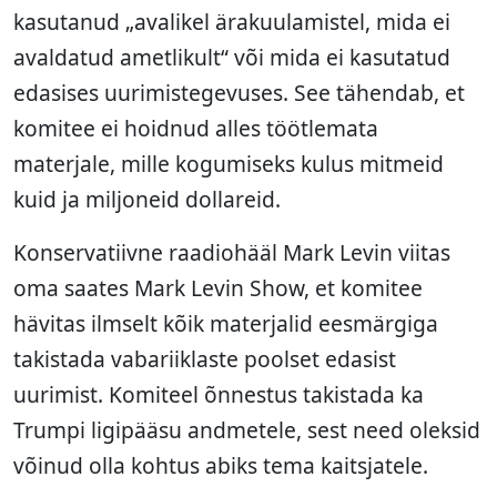
kasutanud „avalikel ärakuulamistel, mida ei
avaldatud ametlikult“ või mida ei kasutatud
edasises uurimistegevuses. See tähendab, et
komitee ei hoidnud alles töötlemata
materjale, mille kogumiseks kulus mitmeid
kuid ja miljoneid dollareid.
Konservatiivne raadiohääl Mark Levin viitas
oma saates Mark Levin Show, et komitee
hävitas ilmselt kõik materjalid eesmärgiga
takistada vabariiklaste poolset edasist
uurimist. Komiteel õnnestus takistada ka
Trumpi ligipääsu andmetele, sest need oleksid
võinud olla kohtus abiks tema kaitsjatele.