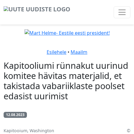
Esilehele
•
Maailm
Kapitooliumi rünnakut uurinud
komitee hävitas materjalid, et
takistada vabariiklaste poolset
edasist uurimist
12.08.2023
Kapitooium, Washington
©