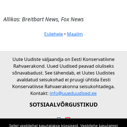
Allikas: Breitbart News, Fox News
Esilehele
•
Maailm
Uute Uudiste väljaandja on Eesti Konservatiivne
Rahvaerakond. Uued Uudised peavad oluliseks
sõnavabadust. See tähendab, et Uutes Uudistes
avaldatud seisukohad ei pruugi ühtida Eesti
Konservatiivse Rahvaerakonna seisukohtadega.
Kontakt:
info@uueduudised.ee
SOTSIAALVÕRGUSTIKUD
Sellel veebilehel kasutatakse küpsiseid. Veebilehe kasutamist