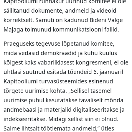
Kapitooliumi rünnakut uurinud komitee ei ole
säilitanud dokumente, andmeid ja videoid
korrektselt. Samuti on kadunud Bideni Valge
Majaga toimunud kommunikatsiooni failid.
Praeguseks tegevuse lõpetanud komitee,
mida vedasid demokraadid ja kuhu kuulus
kõigest kaks vabariiklasest kongresmeni, ei ole
ühtlasi suutnud esitada tõendeid 6. jaanuaril
Kapitooliumi turvasüsteemides esinenud
tõrgete uurimise kohta. „Sellisel tasemel
uurimise puhul kasutatakse tavaliselt mõnda
andmebaasi ja materjalid digitaliseeritakse ja
indekseeritakse. Midagi sellist siin ei olnud.
Saime lihtsalt töötlemata andmeid,“ ütles