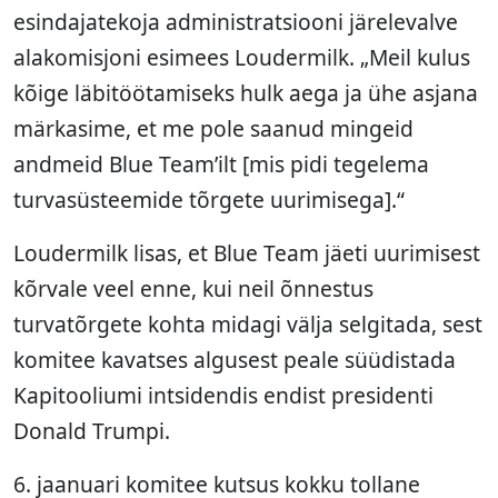
esindajatekoja administratsiooni järelevalve
alakomisjoni esimees Loudermilk. „Meil kulus
kõige läbitöötamiseks hulk aega ja ühe asjana
märkasime, et me pole saanud mingeid
andmeid Blue Team’ilt [mis pidi tegelema
turvasüsteemide tõrgete uurimisega].“
Loudermilk lisas, et Blue Team jäeti uurimisest
kõrvale veel enne, kui neil õnnestus
turvatõrgete kohta midagi välja selgitada, sest
komitee kavatses algusest peale süüdistada
Kapitooliumi intsidendis endist presidenti
Donald Trumpi.
6. jaanuari komitee kutsus kokku tollane