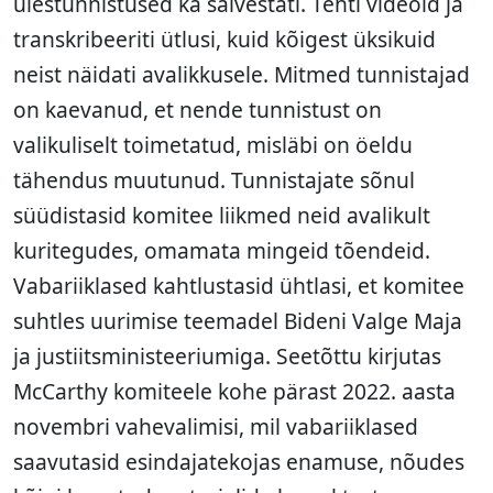
ülestunnistused ka salvestati. Tehti videoid ja
transkribeeriti ütlusi, kuid kõigest üksikuid
neist näidati avalikkusele. Mitmed tunnistajad
on kaevanud, et nende tunnistust on
valikuliselt toimetatud, misläbi on öeldu
tähendus muutunud. Tunnistajate sõnul
süüdistasid komitee liikmed neid avalikult
kuritegudes, omamata mingeid tõendeid.
Vabariiklased kahtlustasid ühtlasi, et komitee
suhtles uurimise teemadel Bideni Valge Maja
ja justiitsministeeriumiga. Seetõttu kirjutas
McCarthy komiteele kohe pärast 2022. aasta
novembri vahevalimisi, mil vabariiklased
saavutasid esindajatekojas enamuse, nõudes