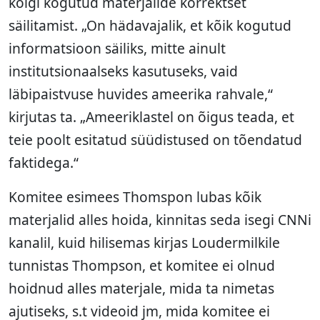
kõigi kogutud materjalide korrektset
säilitamist. „On hädavajalik, et kõik kogutud
informatsioon säiliks, mitte ainult
institutsionaalseks kasutuseks, vaid
läbipaistvuse huvides ameerika rahvale,“
kirjutas ta. „Ameeriklastel on õigus teada, et
teie poolt esitatud süüdistused on tõendatud
faktidega.“
Komitee esimees Thomspon lubas kõik
materjalid alles hoida, kinnitas seda isegi CNNi
kanalil, kuid hilisemas kirjas Loudermilkile
tunnistas Thompson, et komitee ei olnud
hoidnud alles materjale, mida ta nimetas
ajutiseks, s.t videoid jm, mida komitee ei