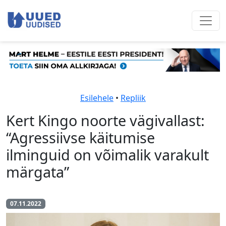
Esilehele
•
Repliik
Kert Kingo noorte vägivallast:
“Agressiivse käitumise
ilminguid on võimalik varakult
märgata”
07.11.2022