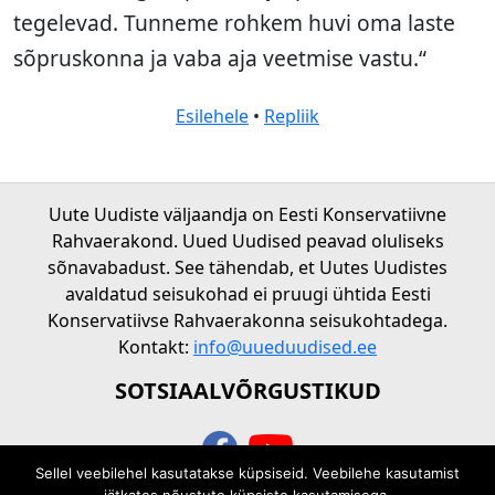
tegelevad. Tunneme rohkem huvi oma laste
sõpruskonna ja vaba aja veetmise vastu.“
Esilehele
•
Repliik
Uute Uudiste väljaandja on Eesti Konservatiivne
Rahvaerakond. Uued Uudised peavad oluliseks
sõnavabadust. See tähendab, et Uutes Uudistes
avaldatud seisukohad ei pruugi ühtida Eesti
Konservatiivse Rahvaerakonna seisukohtadega.
Kontakt:
info@uueduudised.ee
SOTSIAALVÕRGUSTIKUD
Sellel veebilehel kasutatakse küpsiseid. Veebilehe kasutamist