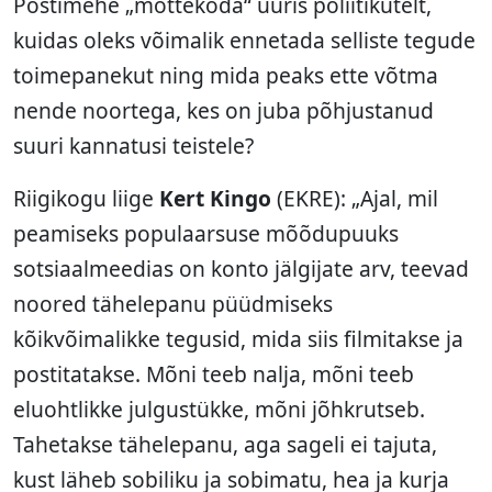
Postimehe „mõttekoda“ uuris poliitikutelt,
kuidas oleks võimalik ennetada selliste tegude
toimepanekut ning mida peaks ette võtma
nende noortega, kes on juba põhjustanud
suuri kannatusi teistele?
Riigikogu liige
Kert Kingo
(EKRE): „Ajal, mil
peamiseks populaarsuse mõõdupuuks
sotsiaalmeedias on konto jälgijate arv, teevad
noored tähelepanu püüdmiseks
kõikvõimalikke tegusid, mida siis filmitakse ja
postitatakse. Mõni teeb nalja, mõni teeb
eluohtlikke julgustükke, mõni jõhkrutseb.
Tahetakse tähelepanu, aga sageli ei tajuta,
kust läheb sobiliku ja sobimatu, hea ja kurja