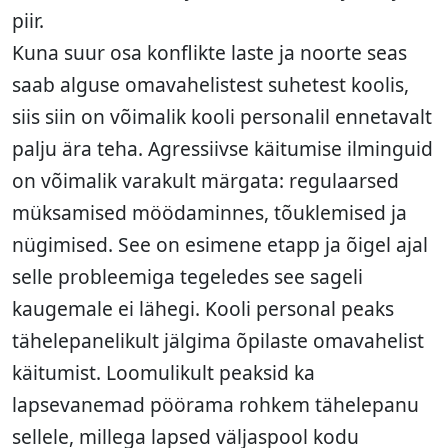
piir.
Kuna suur osa konflikte laste ja noorte seas
saab alguse omavahelistest suhetest koolis,
siis siin on võimalik kooli personalil ennetavalt
palju ära teha. Agressiivse käitumise ilminguid
on võimalik varakult märgata: regulaarsed
müksamised möödaminnes, tõuklemised ja
nügimised. See on esimene etapp ja õigel ajal
selle probleemiga tegeledes see sageli
kaugemale ei lähegi. Kooli personal peaks
tähelepanelikult jälgima õpilaste omavahelist
käitumist. Loomulikult peaksid ka
lapsevanemad pöörama rohkem tähelepanu
sellele, millega lapsed väljaspool kodu