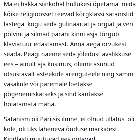
Ma ei hakka siinkohal hullukesi õpetama, mida
kõike religioosset teevad kõrgklassi satanistid
lastega, kogu seda gulinaariat ja orgiat ja veri
põlvini ja silmad pärani kinni asja tõrgub
klaviatuur edastamast. Anna aega orvukest
seada. Peagi näeme seda jõledust avalikkuse
ees – ainult aja küsimus, oleme asunud
otsustavalt asteekide arenguteele ning samm
vasakule või paremale loetakse
põgenemiskatseks ja sind kantakse
hoiatamata maha.
Satanism oli Pariisis ilmne, ei olnud üllatus, oli
kole, oli üks läheneva õuduse märkidest.
Kindlasti muutuvad ees ootavad