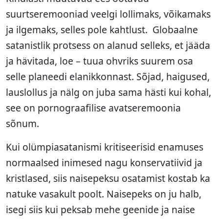
suurtseremooniad veelgi lollimaks, võikamaks
ja ilgemaks, selles pole kahtlust. Globaalne
satanistlik protsess on alanud selleks, et jääda
ja hävitada, loe – tuua ohvriks suurem osa
selle planeedi elanikkonnast. Sõjad, haigused,
lauslollus ja nälg on juba sama hästi kui kohal,
see on pornograafilise avatseremoonia
sõnum.
Kui olümpiasatanismi kritiseerisid enamuses
normaalsed inimesed nagu konservatiivid ja
kristlased, siis naisepeksu osatamist kostab ka
natuke vasakult poolt. Naisepeks on ju halb,
isegi siis kui peksab mehe geenide ja naise