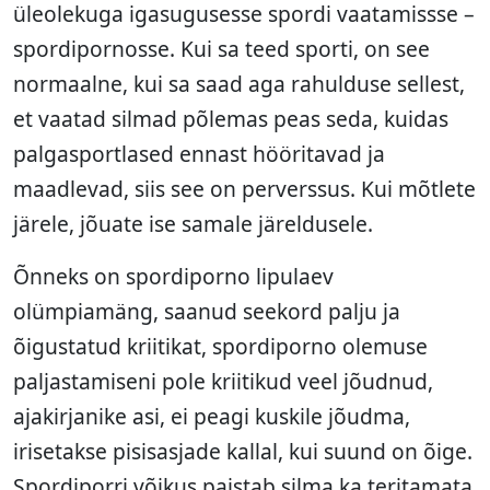
üleolekuga igasugusesse spordi vaatamissse –
spordipornosse. Kui sa teed sporti, on see
normaalne, kui sa saad aga rahulduse sellest,
et vaatad silmad põlemas peas seda, kuidas
palgasportlased ennast hööritavad ja
maadlevad, siis see on perverssus. Kui mõtlete
järele, jõuate ise samale järeldusele.
Õnneks on spordiporno lipulaev
olümpiamäng, saanud seekord palju ja
õigustatud kriitikat, spordiporno olemuse
paljastamiseni pole kriitikud veel jõudnud,
ajakirjanike asi, ei peagi kuskile jõudma,
irisetakse pisisasjade kallal, kui suund on õige.
Spordiporri võikus paistab silma ka teritamata