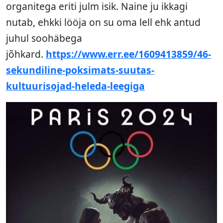
organitega eriti julm isik. Naine ju ikkagi
nutab, ehkki lööja on su oma lell ehk antud
juhul soohäbega
jõhkard.
https://www.err.ee/1609413859/46-
sekundiline-poksimats-suutas-
kultuurisojad-heleda-leegiga