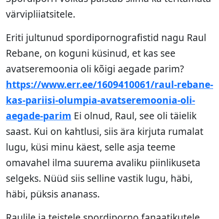
värvipliiatsitele.
Eriti jultunud spordipornografistid nagu Raul
Rebane, on koguni küsinud, et kas see
avatseremoonia oli kõigi aegade parim?
https://www.err.ee/1609410061/raul-rebane-
kas-pariisi-olumpia-avatseremoonia-oli-
aegade-parim
Ei olnud, Raul, see oli täielik
saast. Kui on kahtlusi, siis ära kirjuta rumalat
lugu, küsi minu käest, selle asja teeme
omavahel ilma suurema avaliku piinlikuseta
selgeks. Nüüd siis selline vastik lugu, häbi,
häbi, püksis ananass.
Raulile ja teistele spordiporno fanaatikutele