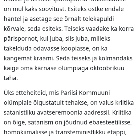
on mul kaks soovitust. Esiteks ostke endale
hantel ja asetage see õrnalt telekapuldi
kõrvale, seda esiteks. Teiseks vaadake ka korra
pärispornot, kui juba, siis juba, milleks
takelduda odavasse koopiasse, on ka
kangemat kraami. Seda teiseks ja kolmandaks
käige oma kärnase olümpiaga oktoobrikuu
taha.
Üks etteheiteid, mis Pariisi Kommuuni
olümpiale õigustatult tehakse, on valus kriitika
satanistliku avatseremoonia aadressil. Kriitika
on õige, satanism on jõudnud ebaesteetilisse,
homokiimalisse ja transfeministlikku etappi,