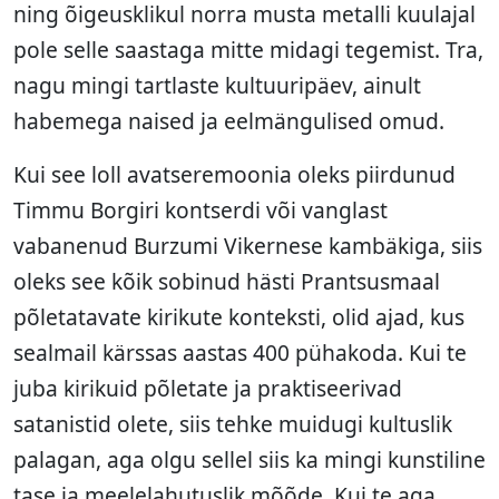
ning õigeusklikul norra musta metalli kuulajal
pole selle saastaga mitte midagi tegemist. Tra,
nagu mingi tartlaste kultuuripäev, ainult
habemega naised ja eelmängulised omud.
Kui see loll avatseremoonia oleks piirdunud
Timmu Borgiri kontserdi või vanglast
vabanenud Burzumi Vikernese kambäkiga, siis
oleks see kõik sobinud hästi Prantsusmaal
põletatavate kirikute konteksti, olid ajad, kus
sealmail kärssas aastas 400 pühakoda. Kui te
juba kirikuid põletate ja praktiseerivad
satanistid olete, siis tehke muidugi kultuslik
palagan, aga olgu sellel siis ka mingi kunstiline
tase ja meelelahutuslik mõõde. Kui te aga