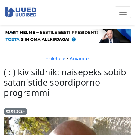
Esilehele
•
Arvamus
( : ) kivisildnik: naisepeks sobib
satanistide spordiporno
programmi
03.08.2024