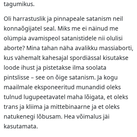
tagumikus.
Oli harrastuslik ja pinnapeale satanism neil
konnaõgijatel seal. Miks me ei näinud me
olümpia avamispeol satanistidele nii olulisi
aborte? Mina tahan näha avalikku massiaborti,
kus vähemalt kahesajal spordiässal kisutakse
loode ihust ja pistetakse ilma soolata
pintslisse – see on õige satanism. Ja kogu
maailmale eksponeeritud munandid oleks
tulnud lugupeetavatel maha lõigata, et oleks
trans ja kliima ja mittebinaarne ja et oleks
natukenegi lõbusam. Hea võimalus jäi
kasutamata.