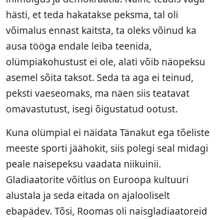
hästi, et teda hakatakse peksma, tal oli
võimalus ennast kaitsta, ta oleks võinud ka
ausa tööga endale leiba teenida,
olümpiakohustust ei ole, alati võib näopeksu
asemel sõita taksot. Seda ta aga ei teinud,
peksti vaeseomaks, ma näen siis teatavat
omavastutust, isegi õigustatud ootust.
Kuna olümpial ei näidata Tänakut ega tõeliste
meeste sporti jäähokit, siis polegi seal midagi
peale naisepeksu vaadata niikuinii.
Gladiaatorite võitlus on Euroopa kultuuri
alustala ja seda eitada on ajalooliselt
ebapädev. Tõsi, Roomas oli naisgladiaatoreid