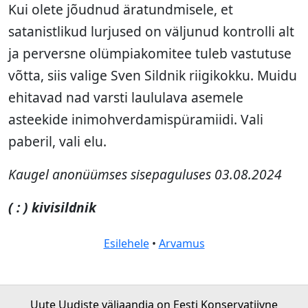
Kui olete jõudnud äratundmisele, et
satanistlikud lurjused on väljunud kontrolli alt
ja perversne olümpiakomitee tuleb vastutuse
võtta, siis valige Sven Sildnik riigikokku. Muidu
ehitavad nad varsti laululava asemele
asteekide inimohverdamispüramiidi. Vali
paberil, vali elu.
Kaugel anonüümses sisepaguluses 03.08.2024
( : ) kivisildnik
Esilehele
•
Arvamus
Uute Uudiste väljaandja on Eesti Konservatiivne