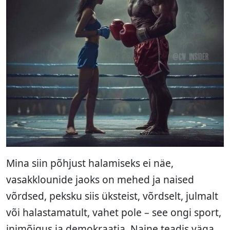
Mina siin põhjust halamiseks ei näe,
vasakklounide jaoks on mehed ja naised
võrdsed, peksku siis üksteist, võrdselt, julmalt
või halastamatult, vahet pole – see ongi sport,
inimõigus ja demokraatia. Naine teadis väga