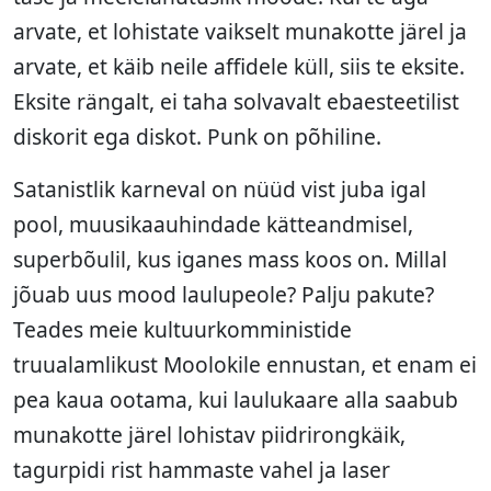
arvate, et lohistate vaikselt munakotte järel ja
arvate, et käib neile affidele küll, siis te eksite.
Eksite rängalt, ei taha solvavalt ebaesteetilist
diskorit ega diskot. Punk on põhiline.
Satanistlik karneval on nüüd vist juba igal
pool, muusikaauhindade kätteandmisel,
superbõulil, kus iganes mass koos on. Millal
jõuab uus mood laulupeole? Palju pakute?
Teades meie kultuurkomministide
truualamlikust Moolokile ennustan, et enam ei
pea kaua ootama, kui laulukaare alla saabub
munakotte järel lohistav piidrirongkäik,
tagurpidi rist hammaste vahel ja laser