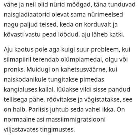
vähe ja neil olid nürid mõõgad, täna tunduvad
naisgladiaatorid olevat sama nürimeelsed
nagu paljud teised, keda on korduvalt ja
kõvasti vastu pead löödud, aju läheb katki.
Aju kaotus pole aga kuigi suur probleem, kui
silmapiiril terendab olümpiamedal, olgu või
pronks. Muidugi on kahetsusväärne, kui
naiskodanikule tungitakse pimedas
kangialuses kallal, lüüakse vildi sisse pandud
tellisega pähe, röövitakse ja vägistatakse, see
on halb. Pariisis juhtub seda vahel ikka. On
normaalne asi massiimmigratsiooni
viljastavates tingimustes.