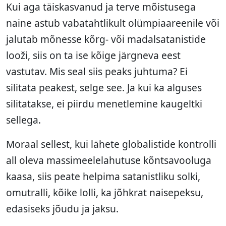
Kui aga täiskasvanud ja terve mõistusega
naine astub vabatahtlikult olümpiaareenile või
jalutab mõnesse kõrg- või madalsatanistide
looži, siis on ta ise kõige järgneva eest
vastutav. Mis seal siis peaks juhtuma? Ei
silitata peakest, selge see. Ja kui ka alguses
silitatakse, ei piirdu menetlemine kaugeltki
sellega.
Moraal sellest, kui lähete globalistide kontrolli
all oleva massimeelelahutuse kõntsavooluga
kaasa, siis peate helpima satanistliku solki,
omutralli, kõike lolli, ka jõhkrat naisepeksu,
edasiseks jõudu ja jaksu.