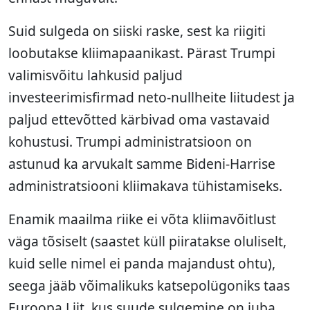
Suid sulgeda on siiski raske, sest ka riigiti
loobutakse kliimapaanikast. Pärast Trumpi
valimisvõitu lahkusid paljud
investeerimisfirmad neto-nullheite liitudest ja
paljud ettevõtted kärbivad oma vastavaid
kohustusi. Trumpi administratsioon on
astunud ka arvukalt samme Bideni-Harrise
administratsiooni kliimakava tühistamiseks.
Enamik maailma riike ei võta kliimavõitlust
väga tõsiselt (saastet küll piiratakse oluliselt,
kuid selle nimel ei panda majandust ohtu),
seega jääb võimalikuks katsepolügoniks taas
Euroopa Liit, kus suude sulgemine on juba