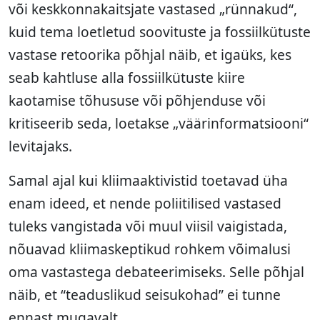
või keskkonnakaitsjate vastased „rünnakud“,
kuid tema loetletud soovituste ja fossiilkütuste
vastase retoorika põhjal näib, et igaüks, kes
seab kahtluse alla fossiilkütuste kiire
kaotamise tõhususe või põhjenduse või
kritiseerib seda, loetakse „väärinformatsiooni“
levitajaks.
Samal ajal kui kliimaaktivistid toetavad üha
enam ideed, et nende poliitilised vastased
tuleks vangistada või muul viisil vaigistada,
nõuavad kliimaskeptikud rohkem võimalusi
oma vastastega debateerimiseks. Selle põhjal
näib, et “teaduslikud seisukohad” ei tunne
ennast mugavalt.