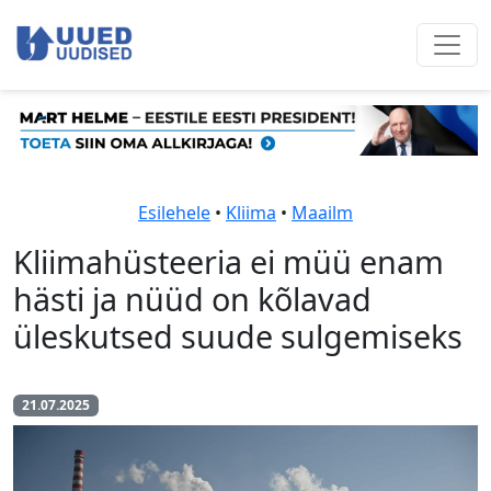
Esilehele
•
Kliima
•
Maailm
Kliimahüsteeria ei müü enam
hästi ja nüüd on kõlavad
üleskutsed suude sulgemiseks
21.07.2025