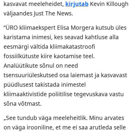
kasvavat meeleheidet,
kirjutab
Kevin Killough
väljaandes Just The News.
“ÜRO kliimaekspert Elisa Morgera kutsub üles
karistama inimesi, kes seavad kahtluse alla
eesmärgi vältida kliimakatastroofi
fossiilkütuste kiire kaotamise teel.
Analüütikute sõnul on need
tsensuuriüleskutsed osa laiemast ja kasvavast
püüdlusest takistada inimestel
kliimaaktivistide poliitilise tegevuskava vastu
sõna võtmast.
„See tundub väga meeleheitlik. Minu arvates
on väga irooniline, et me ei saa arutleda selle