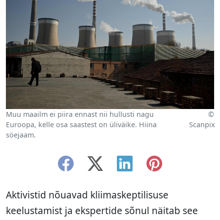
Muu maailm ei piira ennast nii hullusti nagu
©
Euroopa, kelle osa saastest on üliväike. Hiina
Scanpix
söejaam.
Aktivistid nõuavad kliimaskeptilisuse
keelustamist ja ekspertide sõnul näitab see