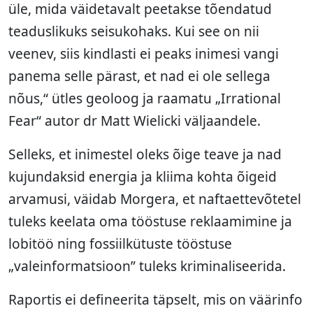
üle, mida väidetavalt peetakse tõendatud
teaduslikuks seisukohaks. Kui see on nii
veenev, siis kindlasti ei peaks inimesi vangi
panema selle pärast, et nad ei ole sellega
nõus,“ ütles geoloog ja raamatu „Irrational
Fear“ autor dr Matt Wielicki väljaandele.
Selleks, et inimestel oleks õige teave ja nad
kujundaksid energia ja kliima kohta õigeid
arvamusi, väidab Morgera, et naftaettevõtetel
tuleks keelata oma tööstuse reklaamimine ja
lobitöö ning fossiilkütuste tööstuse
„valeinformatsioon” tuleks kriminaliseerida.
Raportis ei defineerita täpselt, mis on väärinfo