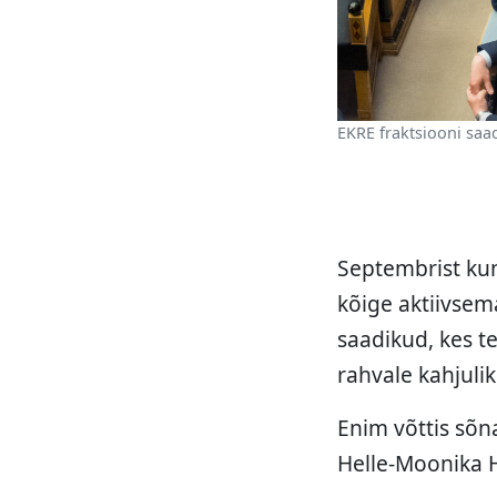
EKRE fraktsiooni saadi
Septembrist kun
kõige aktiivsem
saadikud, kes te
rahvale kahjuli
Enim võttis sõna
Helle-Moonika 