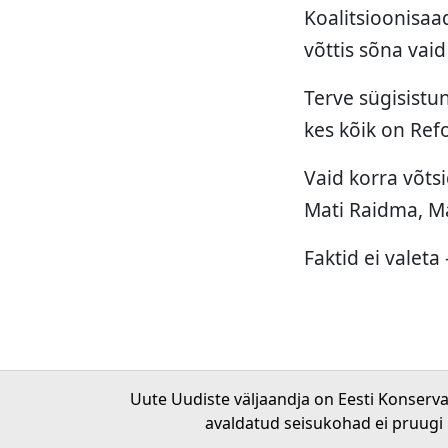
Koalitsioonisaa
võttis sõna vaid
Terve sügisistu
kes kõik on Ref
Vaid korra võts
Mati Raidma, M
Faktid ei valeta
Uute Uudiste väljaandja on Eesti Konserv
avaldatud seisukohad ei pruugi