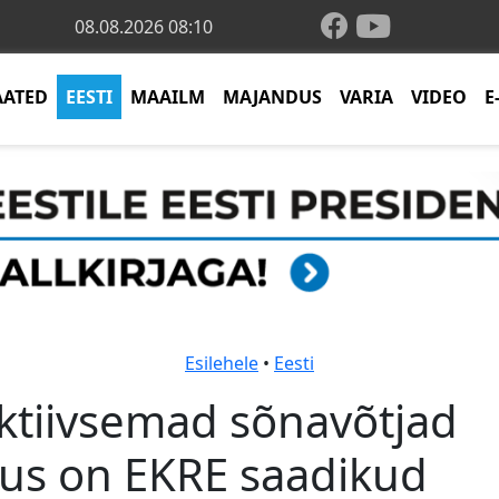
08.08.2026 08:10
AATED
EESTI
MAAILM
MAJANDUS
VARIA
VIDEO
E
Esilehele
•
Eesti
ktiivsemad sõnavõtjad
gus on EKRE saadikud