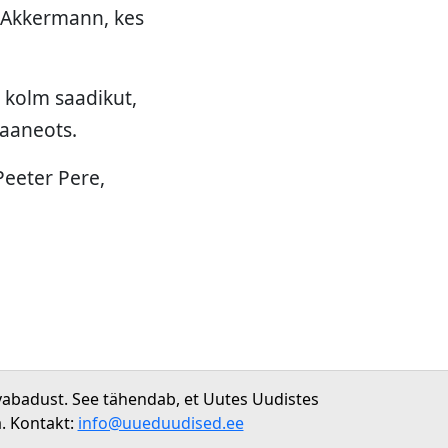
y Akkermann, kes
 kolm saadikut,
Laaneots.
Peeter Pere,
vabadust. See tähendab, et Uutes Uudistes
. Kontakt:
info@uueduudised.ee