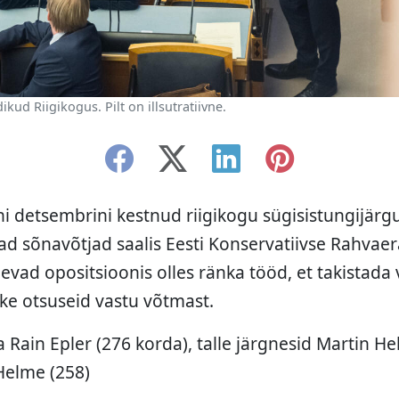
kud Riigikogus. Pilt on illsutratiivne.
i detsembrini kestnud riigikogu sügisistungijärgul
ad sõnavõtjad saalis Eesti Konservatiivse Rahva
evad opositsioonis olles ränka tööd, et takistada 
kke otsuseid vastu võtmast.
 Rain Epler (276 korda), talle järgnesid Martin He
Helme (258)