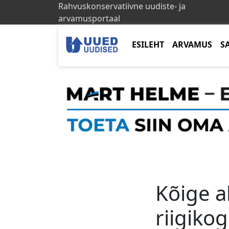
Rahvuskonservatiivne uudiste- ja
arvamusportaal
ESILEHT
ARVAMUS
S
Kõige a
riigiko