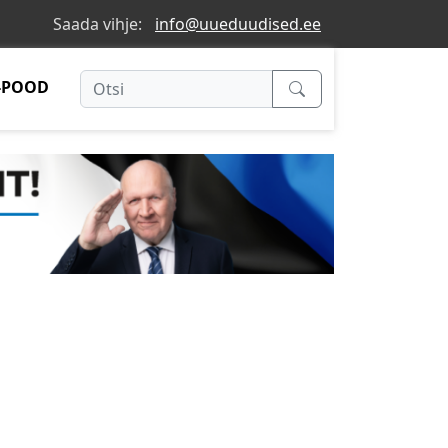
Saada vihje:
info@uueduudised.ee
-POOD