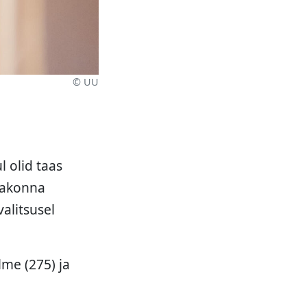
© UU
 olid taas
erakonna
valitsusel
lme (275) ja