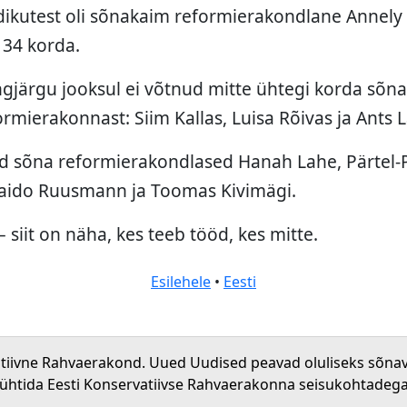
dikutest oli sõnakaim reformierakondlane Annel
 34 korda.
ngjärgu jooksul ei võtnud mitte ühtegi korda sõna
ormierakonnast: Siim Kallas, Luisa Rõivas ja Ants 
id sõna reformierakondlased Hanah Lahe, Pärtel-
aido Ruusmann ja Toomas Kivimägi.
 – siit on näha, kes teeb tööd, kes mitte.
Esilehele
•
Eesti
atiivne Rahvaerakond. Uued Uudised peavad oluliseks sõna
 ühtida Eesti Konservatiivse Rahvaerakonna seisukohtadega